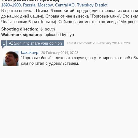
1890
–
1900
,
Russia
,
Moscow
,
Central AO
,
Tverskoy District
В центре снимка - Птичья башня Китай-города (единственная из сохран
до наших дней башен). Справа от неё вывеска "Торговые бани". Это зн
Челышевские бани (Челыши). Сейчас на их месте - гостиница "Метропо
Shooting direction:
south

Watermark signature:
uploaded by Ilya
1
Sign in to share your opinion
Latest comment: 20 February 2014, 07:28
kazakovp
·
20 February 2014, 07:28
"Торговые бани" – диковато звучит, но у Гиляровского всё об
сам почитал с удовольствием.