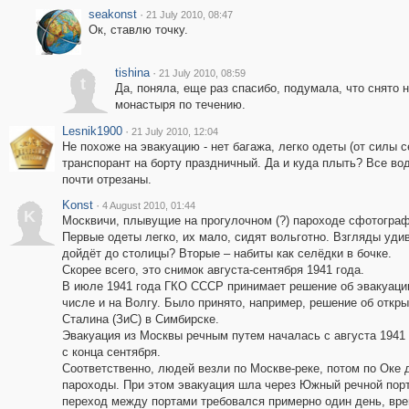
seakonst
·
21 July 2010, 08:47
Ок, ставлю точку.
tishina
·
21 July 2010, 08:59
t
Да, поняла, еще раз спасибо, подумала, что снято 
монастыря по течению.
Lesnik1900
·
21 July 2010, 12:04
Не похоже на эвакуацию - нет багажа, легко одеты (от силы с
транспорант на борту праздничный. Да и куда плыть? Все во
почти отрезаны.
Konst
·
4 August 2010, 01:44
K
Москвичи, плывущие на прогулочном (?) пароходе сфотогра
Первые одеты легко, их мало, сидят вольготно. Взгляды уд
дойдёт до столицы? Вторые – набиты как селёдки в бочке.
Скорее всего, это снимок августа-сентября 1941 года.
В июле 1941 года ГКО СССР принимает решение об эвакуаци
числе и на Волгу. Было принято, например, решение об откр
Сталина (ЗиС) в Симбирске.
Эвакуация из Москвы речным путем началась с августа 1941
с конца сентября.
Соответственно, людей везли по Москве-реке, потом по Оке 
пароходы. При этом эвакуация шла через Южный речной порт.
переход между портами требовался примерно один день, вре