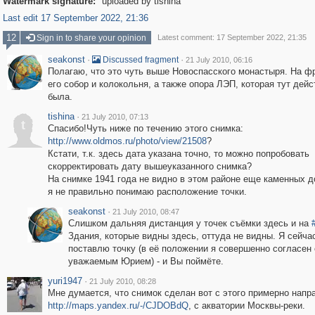
Watermark signature:
uploaded by tishina
Last edit 17 September 2022, 21:36
12
Sign in to share your opinion
Latest comment: 17 September 2022, 21:35
seakonst
·
·
Discussed fragment
21 July 2010, 06:16
Полагаю, что это чуть выше Новоспасского монастыря. На фр
его собор и колокольня, а также опора ЛЭП, которая тут дей
была.
tishina
·
21 July 2010, 07:13
t
Спасибо!Чуть ниже по течению этого снимка:
http://www.oldmos.ru/photo/view/21508
?
Кстати, т.к. здесь дата указана точно, то можно попробовать
скорректировать дату вышеуказанного снимка?
На снимке 1941 года не видно в этом районе еще каменных д
я не правильно понимаю расположение точки.
seakonst
·
21 July 2010, 08:47
Слишком дальняя дистанция у точек съёмки здесь и на
Здания, которые видны здесь, оттуда не видны. Я сейча
поставлю точку (в её положении я совершенно согласен 
уважаемым Юрием) - и Вы поймёте.
yuri1947
·
21 July 2010, 08:28
Мне думается, что снимок сделан вот с этого примерно напр
http://maps.yandex.ru/-/CJDOBdQ
, с акватории Москвы-реки.