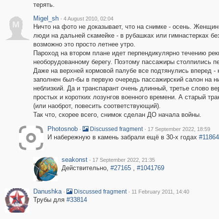
терять.
Migel_sh
·
4 August 2010, 02:04
M
Ничто на фото не доказывает, что на снимке - осень. Женщи
люди на дальней скамейке - в рубашках или гимнастерках без 
возможно это просто летнее утро.
Пароход на втором плане идет перпендикулярно течению реки
необорудованному берегу. Поэтому пассажиры столпились пе
Даже на верхней кормовой палубе все подтянулись вперед - 
заполнен был-бы в первую очередь пассажирский салон на ни
неблизкий. Да и транспарант очень длинный, третье слово ве
простых и коротких лозунгов военного времени. А старый тр
(или наоброт, повесить соответствующий).
Так что, скорее всего, снимок сделан ДО начала войны.
Photosnob
·
·
Discussed fragment
17 September 2022, 18:59
И набережную в камень забрали ещё в 30-х годах
#1186
seakonst
·
17 September 2022, 21:35
Действительно,
#27165
,
#1041769
Danushka
·
·
Discussed fragment
11 February 2011, 14:40
Трубы для
#33814