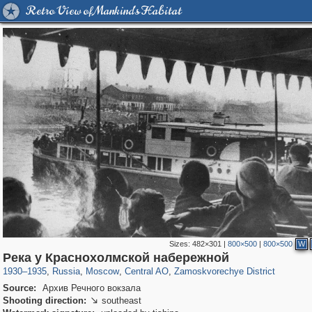
Retro View of Mankind's Habitat
Sizes:
482×301
|
800×500
|
800×500
W
319,861
1,406,871
160,009
8,286
29,248
5,916
6,190
211
Река у Краснохолмской набережной
1930
–
1935
,
Russia
,
Moscow
,
Central AO
,
Zamoskvorechye District
Source:
Архив Речного вокзала
Shooting direction:
southeast
