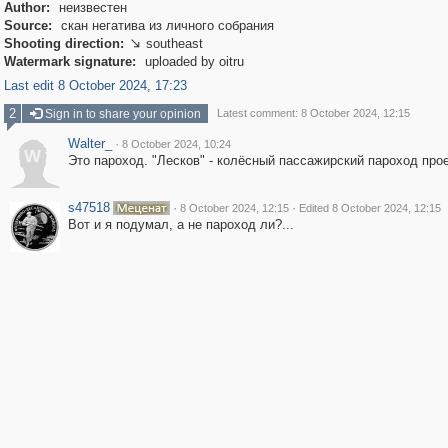
Author:
неизвестен
Source:
скан негатива из личного собрания
Shooting direction:
southeast

Watermark signature:
uploaded by oitru
Last edit 8 October 2024, 17:23
2
Sign in to share your opinion
Latest comment: 8 October 2024, 12:15
Walter_
·
8 October 2024, 10:24
W
Это пароход. "Лесков" - колёсный пассажирский пароход прое
s47518
·
·
8 October 2024, 12:15
Edited 8 October 2024, 12:15
Вот и я подумал, а не пароход ли?...