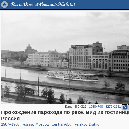
Retro View of Mankind's Habitat
Sizes:
482×321
|
1050×700
|
3272×2181
W
Прохождение парохода по реке. Вид из гостини
319,779
1,406,144
159,978
8,286
29,243
5,916
53,034
2,283
Россия
1967
–
1968
,
Russia
,
Moscow
,
Central AO
,
Tverskoy District