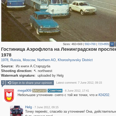
Sizes:
482×569
|
592×700
|
723×855
W
Гостиница Аэрофлота на Ленинградском проспек
319,878
1,407,206
8,286
22,544
29,248
598
1,902
30
1978
1978
,
Russia
,
Moscow
,
Northern AO
,
Khoroshyovsky District
Source:
Из книги А.Стародуба
Shooting direction:
northwest

Watermark signature:
uploaded by Helg
2
Sign in to share your opinion
Latest comment: 7 June 2012, 09:15
mega909
·
6 June 2012, 17:41
Небольшое уточнение- снято с той же точки, что и
#24202
.
Helg
·
7 June 2012, 09:15
Точку перенёс, спасибо за уточнение! Она, действитель