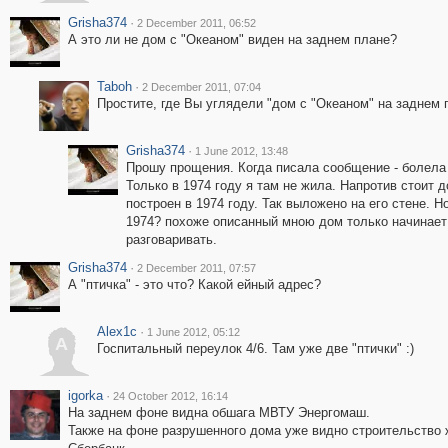
Grisha374
·
2 December 2011, 06:52
А это ли не дом с "Океаном" виден на заднем плане?
Taboh
·
2 December 2011, 07:04
Простите, где Вы углядели "дом с "Океаном" на заднем 
Grisha374
·
1 June 2012, 13:48
Прошу прощения. Когда писала сообщение - болела и
Только в 1974 году я там не жила. Напротив стоит д
построен в 1974 году. Так выложено на его стене. Н
1974? похоже описанный мною дом только начинает 
разговаривать.
Grisha374
·
2 December 2011, 07:57
А "птичка" - это что? Какой ейный адрес?
Alex1c
·
1 June 2012, 05:12
A
Госпитальный переулок 4/6. Там уже две "птички" :)
igorka
·
24 October 2012, 16:14
На заднем фоне видна обшага МВТУ Энергомаш.
Также на фоне разрушенного дома уже видно строительство ж