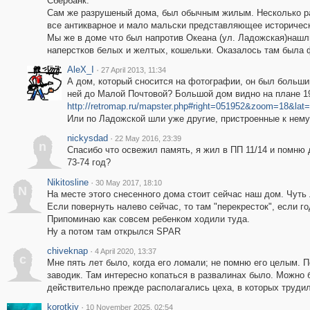
Сбербанк.
Сам же разрушеный дома, был обычным жилым. Несколько р
все антикварное и мало мальски представляющее историчес
Мы же в доме что был напротив Океана (ул. Ладожская)нашли
наперстков белых и желтых, кошельки. Оказалось там была 
AleX_I
·
27 April 2013, 11:34
А дом, который сносится на фотографии, он был больш
ней до Малой Почтовой? Большой дом видно на плане 19
http://retromap.ru/mapster.php#right=051952&zoom=18&lat
Или по Ладожской шли уже другие, пристроенные к нем
nickysdad
·
22 May 2016, 23:39
n
Спасибо что освежил память, я жил в ПП 11/14 и помню д
73-74 год?
Nikitosline
·
30 May 2017, 18:10
N
На месте этого снесенного дома стоит сейчас наш дом. Чуть 
Если повернуть налево сейчас, то там "перекресток", если го
Припоминаю как совсем ребенком ходили туда.
Ну а потом там открылся SPAR
chiveknap
·
4 April 2020, 13:37
c
Мне пять лет было, когда его ломали; не помню его целым. 
заводик. Там интересно копаться в развалинах было. Можно 
действительно прежде располагались цеха, в которых труди
korotkiy
·
10 November 2025, 02:54