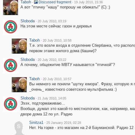
Taboh
·
·
Discussed fragment
19 July 2010, 15:36
А вот "птичку "нашу" попрошу не обижать!" (С) :)
Sloboda
·
20 July 2010, 03:19
На этом месте сейчас газон и деревья
Taboh
·
20 July 2010, 10:58
Т.е. это возле входа в отделение Сбербанка, что распол
первом этаже жилого дома (башни)?
Sloboda
·
20 July 2010, 03:22
А почему, общежитие МВТУ называется "птичкой"?
Taboh
·
20 July 2010, 10:57
Вы немного не поняли "шутку юмора". Фразу, которую я 
_очень_ известного советского мультфильма :)
Sloboda
·
21 July 2010, 14:05
Эээх, подтормаживаю...
Вообще, думал это какой-то местнологизм, как, например, ма
дворе дома 12 по ул. Радио
Sinitza1
·
25 January 2019, 02:28
S
Нет. На горке - это магазин на 2-й Бауманской. Радио 12