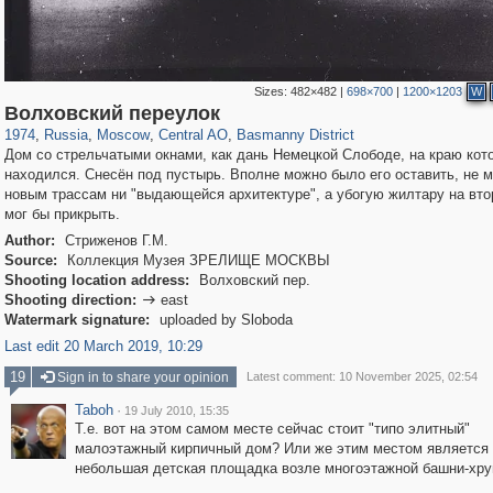
Sizes:
482×482
|
698×700
|
1200×1203
W
319,780
1,406,255
159,978
8,286
29,243
5,916
13,198
520
Волховский переулок
1974
,
Russia
,
Moscow
,
Central AO
,
Basmanny District
Дом со стрельчатыми окнами, как дань Немецкой Слободе, на краю кот
находился. Снесён под пустырь. Вполне можно было его оставить, не 
новым трассам ни "выдающейся архитектуре", а убогую жилтару на вт
мог бы прикрыть.
Author:
Стриженов Г.М.
Source:
Коллекция Музея ЗРЕЛИЩЕ МОСКВЫ
Shooting location address:
Волховский пер.
Shooting direction:
east

Watermark signature:
uploaded by Sloboda
Last edit 20 March 2019, 10:29
19
Sign in to share your opinion
Latest comment: 10 November 2025, 02:54
Taboh
·
19 July 2010, 15:35
Т.е. вот на этом самом месте сейчас стоит "типо элитный"
малоэтажный кирпичный дом? Или же этим местом является
небольшая детская площадка возле многоэтажной башни-хр