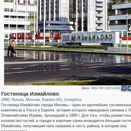
Sizes:
463×700
|
820×1241
W
319,861
1,406,871
8,286
20,939
29,248
306
3,432
65
Гостиница Измайлово
1980
,
Russia
,
Moscow
,
Eastern AO
,
Izmaylovo
Гостиница Измайлово города Москвы – один из крупнейших гостиничны
комплексов в Росси и Европе, история которого неразрывно связана с X
Олимпийскими Играми, прошедшей в 1980 г. Для того, чтобы разместит
количество гостей, в городе в короткие сроки возводится большая гост
Измайлова, получившая свое название в честь района, в котором она