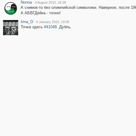
Nonna
·
4 August 2010, 16:38
А снимок-то без олимпийской символики. Наверное, после 198
А АБВГДейка - точно!
Irina_D
·
9 January 2015, 19:06
Точка здесь
#41048
. Дубль.