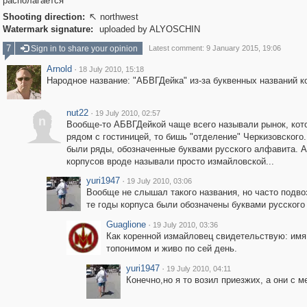
располагается
Shooting direction:
northwest

Watermark signature:
uploaded by ALYOSCHIN
7
Sign in to share your opinion
Latest comment: 9 January 2015, 19:06
Arnold
·
18 July 2010, 15:18
Народное название: "АБВГДейка" из-за буквенных названий к
nut22
·
19 July 2010, 02:57
n
Вообще-то АБВГДейкой чаще всего называли рынок, кот
рядом с гостиницей, то бишь "отделение" Черкизовского
были ряды, обозначенные буквами русского алфавита. А
корпусов вроде называли просто измайловской...
yuri1947
·
19 July 2010, 03:06
Вообще не слышал такого названия, но часто подвоз
те годы корпуса были обозначены буквами русского 
Guaglione
·
19 July 2010, 03:36
Как коренной измайловец свидетельствую: имя
топонимом и живо по сей день.
yuri1947
·
19 July 2010, 04:11
Конечно,но я то возил приезжих, а они с 