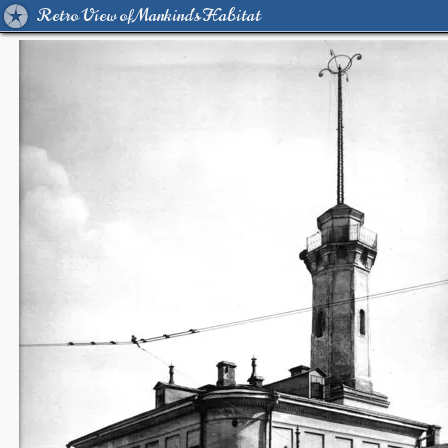
Retro View of Mankind's Habitat