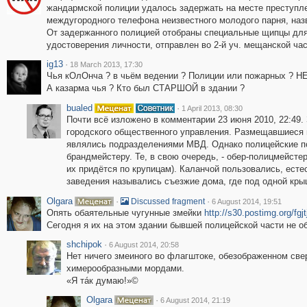
жандармской полиции удалось задержать на месте преступле
междугородного телефона неизвестного молодого парня, наз
От задержанного полицией отобраны специальные щипцы для
удостоверения личности, отправлен во 2-й уч. мещанской час
ig13
·
18 March 2013, 17:30
Чья кОлОнча ? в чьём ведении ? Полиции или пожарных ? НЕ
А казарма чья ? Кто был СТАРШОЙ в здании ?
bualed
·
1 April 2013, 08:30
Почти всё изложено в комментарии 23 июня 2010, 22:49.
городского общественного управления. Размещавшиеся 
являлись подразделениями МВД. Однако полицейские по
брандмейстеру. Те, в свою очередь, - обер-полицмейсте
их придётся по крупицам). Каланчой пользовались, есте
заведения назывались съезжие дома, где под одной кр
Olgara
·
·
Discussed fragment
6 August 2014, 19:51
Опять обаятельные чугунные змейки
http://s30.postimg.org/fgjt
Сегодня я их на этом здании бывшей полицейской части не о
shchipok
·
6 August 2014, 20:58
Нет ничего змеиного во флагштоке, обезображенном све
химерообразными мордами.
«Я тáк думаю!»©
Olgara
·
6 August 2014, 21:19