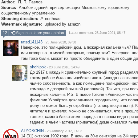
Author:
П. П. Павлов
Source:
Альбом зданий, принадлежащих Московскому городскому
общественному управлению
Shooting direction:
northeast

Watermark signature:
uploaded by aznazn
12
Sign in to share your opinion
Latest comment: 23 June 2021, 08:47
rated141143
·
23 June 2010, 09:38
Наверное, это полицейский дом, а пожарная каланча чья? По
или пожарных, а музей пожарных, почему там? Наверное, по
там тоже были, может их просто объединить в один общий до
shchipok
·
23 June 2010, 14:49
До 1917 г. каждый сравнительно крупный город разделя
таком районе была полицейская часть (иногда называлас
чья-то собственность, а как помещение полицейской час
команда с дозорной вышкой (каланчой). Так что, при вс
пожарные каланчи. P.S. В пьесе Гоголя «Ревизор» частн
фамилии Уховёртов докладывает городничему, что поли
делу не может быть употреблён» (т.е. мертвецки пьян).
читателя и зрителя; можно не сомневаться, что в прош
только, самогó блюстителя порядка в пьяном виде прив
гадаем: в чьём частном (приватном) доме оказался пья
ALYOSCHIN
·
23 January 2012, 14:03
14 (01) октября 1902 года: В ночь на 30-е сентября на 2-й ве