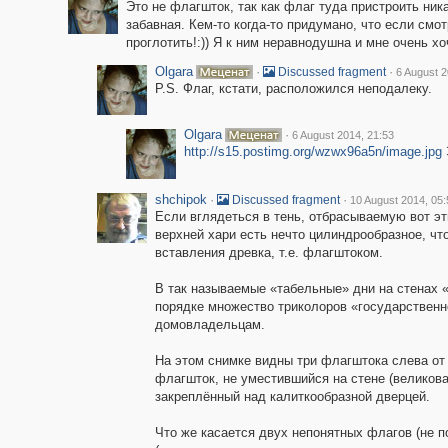
Это не флагшток, так как флаг туда пристроить ника
забавная. Кем-то когда-то придумано, что если смот
проглотить!:)) Я к ним неравнодушна и мне очень х
Olgara
·
·
Discussed fragment
6 August 2
P.S. Флаг, кстати, расположился неподалеку.
Olgara
·
6 August 2014, 21:53
http://s15.postimg.org/wzwx96a5n/image.jpg
shchipok
·
·
Discussed fragment
10 August 2014, 05:
Если вглядеться в тень, отбрасываемую вот эт
верхней хари есть нечто цилиндрообразное, чт
вставления древка, т.е. флагштоком.
В так называемые «табельные» дни на стенах 
порядке множество триколоров «государственн
домовладельцам.
На этом снимке видны три флагштока слева от 
флагшток, не уместившийся на стене (великов
закреплённый над калиткообразной дверцей.
Что же касается двух непонятных флагов (не п