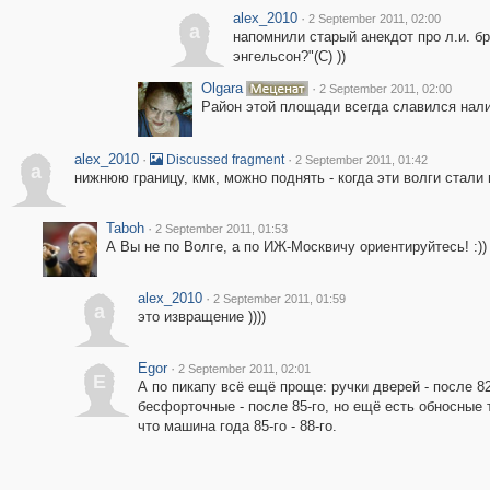
alex_2010
·
2 September 2011, 02:00
a
напомнили старый анекдот про л.и. бр
энгельсон?"(С) ))
Olgara
·
2 September 2011, 02:00
Район этой площади всегда славился нали
alex_2010
·
·
Discussed fragment
2 September 2011, 01:42
a
нижнюю границу, кмк, можно поднять - когда эти волги стали
Taboh
·
2 September 2011, 01:53
А Вы не по Волге, а по ИЖ-Москвичу ориентируйтесь! :))
alex_2010
·
2 September 2011, 01:59
a
это извращение ))))
Egor
·
2 September 2011, 02:01
E
А по пикапу всё ещё проще: ручки дверей - после 82
бесфорточные - после 85-го, но ещё есть обносные т
что машина года 85-го - 88-го.