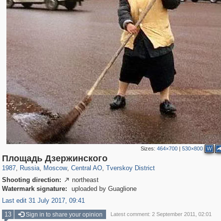
Sizes:
464×700
|
530×800
W
319,716
1,405,755
159,930
8,286
29,243
5,916
53,016
2,283
Площадь Дзержинского
1987
,
Russia
,
Moscow
,
Central AO
,
Tverskoy District
Shooting direction:
northeast

Watermark signature:
uploaded by Guaglione
Last edit 31 July 2017, 09:41
13
Sign in to share your opinion
Latest comment: 2 September 2011, 02:01