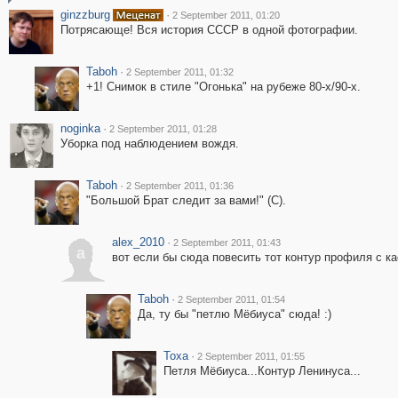
ginzzburg
·
2 September 2011, 01:20
Потрясающе! Вся история СССР в одной фотографии.
Taboh
·
2 September 2011, 01:32
+1! Снимок в стиле "Огонька" на рубеже 80-х/90-х.
noginka
·
2 September 2011, 01:28
Уборка под наблюдением вождя.
Taboh
·
2 September 2011, 01:36
"Большой Брат следит за вами!" (С).
alex_2010
·
2 September 2011, 01:43
a
вот если бы сюда повесить тот контур профиля с ка
Taboh
·
2 September 2011, 01:54
Да, ту бы "петлю Мёбиуса" сюда! :)
Toxa
·
2 September 2011, 01:55
Петля Мёбиуса...Контур Ленинуса...