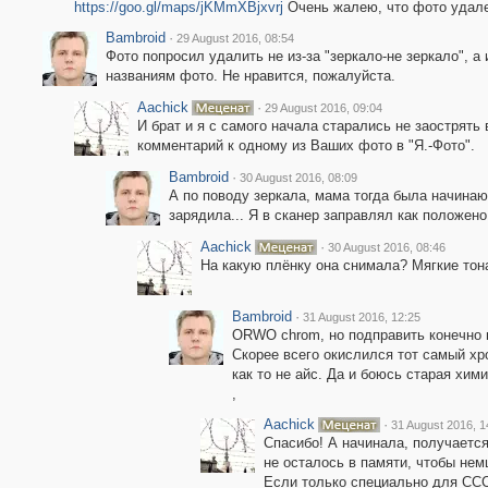
https://goo.gl/maps/jKMmXBjxvrj
Очень жалею, что фото удал
Bambroid
·
29 August 2016, 08:54
Фото попросил удалить не из-за "зеркало-не зеркало", а
названиям фото. Не нравится, пожалуйста.
Aachick
·
29 August 2016, 09:04
И брат и я с самого начала старались не заострять
комментарий к одному из Ваших фото в "Я.-Фото".
Bambroid
·
30 August 2016, 08:09
А по поводу зеркала, мама тогда была начина
зарядила... Я в сканер заправлял как положено
Aachick
·
30 August 2016, 08:46
На какую плёнку она снимала? Мягкие тон
Bambroid
·
31 August 2016, 12:25
ORWO chrom, но подправить конечно 
Скорее всего окислился тот самый хр
как то не айс. Да и боюсь старая хи
,
Aachick
·
31 August 2016, 1
Спасибо! А начинала, получается
не осталось в памяти, чтобы нем
Если только специально для СССР