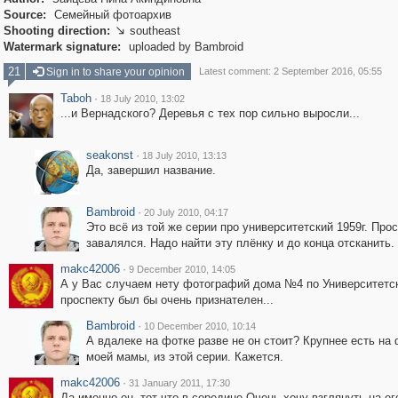
Source:
Семейный фотоархив
Shooting direction:
southeast

Watermark signature:
uploaded by Bambroid
21
Sign in to share your opinion
Latest comment: 2 September 2016, 05:55
Taboh
·
18 July 2010, 13:02
...и Вернадского? Деревья с тех пор сильно выросли...
seakonst
·
18 July 2010, 13:13
Да, завершил название.
Bambroid
·
20 July 2010, 04:17
Это всё из той же серии про университетский 1959г. Про
завалялся. Надо найти эту плёнку и до конца отсканить.
makc42006
·
9 December 2010, 14:05
А у Вас случаем нету фотографий дома №4 по Университетс
проспекту был бы очень признателен...
Bambroid
·
10 December 2010, 10:14
А вдалеке на фотке разве не он стоит? Крупнее есть на
моей мамы, из этой серии. Кажется.
makc42006
·
31 January 2011, 17:30
Да именно он ,тот что в середине.Очень хочу взглянуть на ег