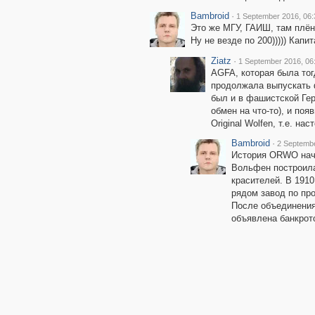
Bambroid
·
1 September 2016, 06:
Это же МГУ, ГАИШ, там плёнк
Ну не везде по 200))))) Капитал
Ziatz
·
1 September 2016, 06
AGFA, которая была то
продолжала выпускать 
был и в фашистской Гер
обмен на что-то), и п
Original Wolfen, т.е. н
Bambroid
·
2 Septembe
История ORWO нача
Вольфен построила
красителей. В 191
рядом завод по про
После объединения
объявлена банкрото