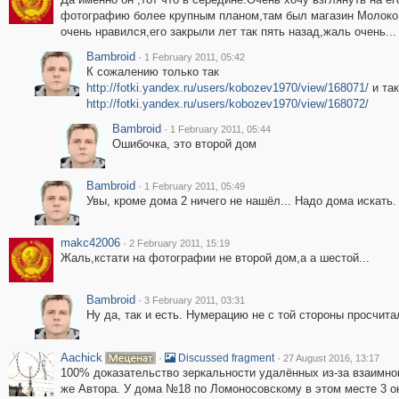
фотографию более крупным планом,там был магазин Молоко
очень нравился,его закрыли лет так пять назад,жаль очень...
Bambroid
·
1 February 2011, 05:42
К сожалению только так
http://fotki.yandex.ru/users/kobozev1970/view/168071/
и так
http://fotki.yandex.ru/users/kobozev1970/view/168072/
Bambroid
·
1 February 2011, 05:44
Ошибочка, это второй дом
Bambroid
·
1 February 2011, 05:49
Увы, кроме дома 2 ничего не нашёл... Надо дома искать.
makc42006
·
2 February 2011, 15:19
Жаль,кстати на фотографии не второй дом,а а шестой...
Bambroid
·
3 February 2011, 03:31
Ну да, так и есть. Нумерацию не с той стороны просчитал
Aachick
·
·
Discussed fragment
27 August 2016, 13:17
100% доказательство зеркальности удалённых из-за взаимн
же Автора. У дома №18 по Ломоносовскому в этом месте 3 о