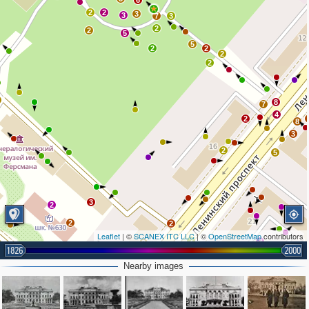
6
2
2
3
3
7
3
2
2
5
5
2
2
2
2
8
7
4
2
8
3
2
5
3
2
2
2
Leaflet
| ©
SCANEX ITC LLC
| ©
OpenStreetMap
contributors
2
2
2
1826
2000
2
2
3
Nearby images