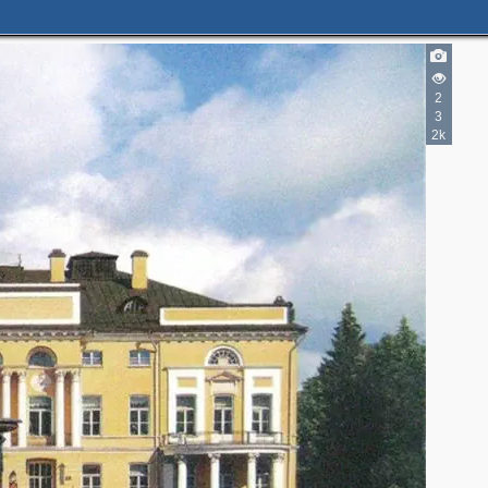
2
3
2k
2