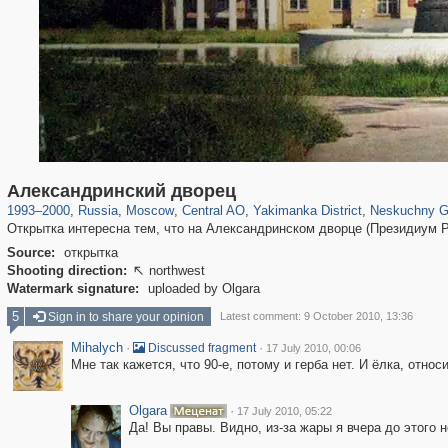
319,861
1,406,856
160,009
8,286
29,243
5,916
13,378
458
1,002
30
Александринский дворец
1993
–
2000
,
Russia
,
Moscow
,
Central AO
,
Yakimanka District
,
Neskuchny G
Открытка интересна тем, что на Александринском дворце (Президиум Р
Source:
открытка
Shooting direction:
northwest

Watermark signature:
uploaded by Olgara
5
Sign in to share your opinion
Latest comment: 9 October 2010, 13:36
Mihalych
·
·
Discussed fragment
17 July 2010, 00:06
Мне так кажется, что 90-е, потому и герба нет. И ёлка, относи
Olgara
·
17 July 2010, 05:22
Да! Вы правы. Видно, из-за жары я вчера до этого 