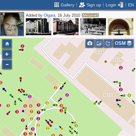
Gallery
Sign up
Login
EN
Added by
Olgara
, 16 July 2010
OSM
2
2
3
2
2
2
6
2
2
3
3
3
3
5
6
3
7
3
7
3
2
2
2
3
2
3
3
3
5