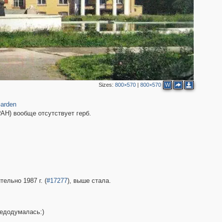
3
Sizes:
800×570
|
800×570
W
arden
АН) вообще отсутствует герб.
тельно 1987 г. (
#17277
), выше стала.
недодумалась:)