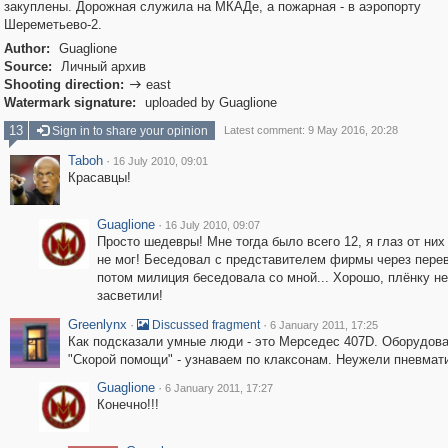
закуплены. Дорожная служила на МКАДе, а пожарная - в аэропорту
Шереметьево-2.
Author:
Guaglione
Source:
Личный архив
Shooting direction:
east

Watermark signature:
uploaded by Guaglione
13
Sign in to share your opinion
Latest comment: 9 May 2016, 20:28
Taboh
·
16 July 2010, 09:01
Красавцы!
Guaglione
·
16 July 2010, 09:07
Просто шедевры! Мне тогда было всего 12, я глаз от них
не мог! Беседовал с представителем фирмы через перев
потом милиция беседовала со мной... Хорошо, плёнку не
засветили!
Greenlynx
·
·
Discussed fragment
6 January 2011, 17:25
Как подсказали умные люди - это Мерседес 407D. Оборудов
"Скорой помощи" - узнаваем по клаксонам. Неужели пневмат
Guaglione
·
6 January 2011, 17:27
Конечно!!!