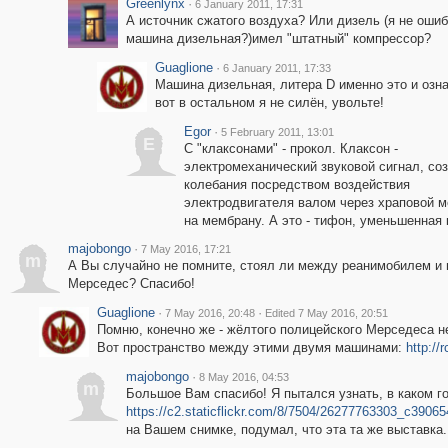
Greenlynx
·
6 January 2011, 17:31
А источник сжатого воздуха? Или дизель (я не ошиб
машина дизельная?)имел "штатный" компрессор?
Guaglione
·
6 January 2011, 17:33
Машина дизельная, литера D именно это и озна
вот в остальном я не силён, увольте!
Egor
·
5 February 2011, 13:01
E
С "клаксонами" - прокол. Клаксон -
электромеханический звуковой сигнал, с
колебания посредством воздействия
электродвигателя валом через храповой 
на мембрану. А это - тифон, уменьшенная 
majobongo
·
7 May 2016, 17:21
m
А Вы случайно не помните, стоял ли между реанимобилем и
Мерседес? Спасибо!
Guaglione
·
·
7 May 2016, 20:48
Edited 7 May 2016, 20:51
Помню, конечно же - жёлтого полицейского Мерседеса н
Вот пространство между этими двумя машинами:
http:/
majobongo
·
8 May 2016, 04:53
m
Большое Вам спасибо! Я пытался узнать, в каком г
https://c2.staticflickr.com/8/7504/26277763303_c3906
на Вашем снимке, подумал, что эта та же выставка.