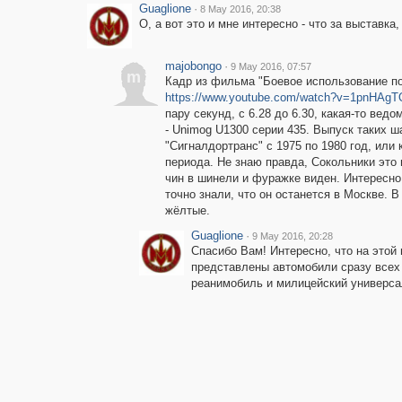
Guaglione
·
8 May 2016, 20:38
О, а вот это и мне интересно - что за выставк
majobongo
·
9 May 2016, 07:57
m
Кадр из фильма "Боевое использование по
https://www.youtube.com/watch?v=1pnHA
пару секунд, с 6.28 до 6.30, какая-то ве
- Unimog U1300 серии 435. Выпуск таких ш
"Сигналдортранс" с 1975 по 1980 год, или
периода. Не знаю правда, Сокольники это
чин в шинели и фуражке виден. Интересно,
точно знали, что он останется в Москве.
жёлтые.
Guaglione
·
9 May 2016, 20:28
Спасибо Вам! Интересно, что на этой
представлены автомобили сразу всех
реанимобиль и милицейский универсал