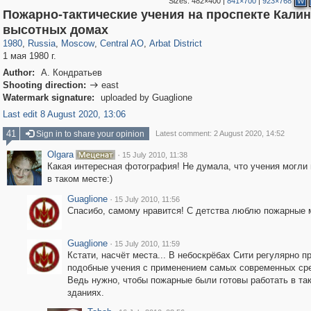
Sizes:
482×400
|
841×700
|
923×768
W
Пожарно-тактические учения на проспекте Калин
319,864
1,406,756
160,011
8,286
29,243
5,916
13,485
356
высотных домах
1980
,
Russia
,
Moscow
,
Central AO
,
Arbat District
1 мая 1980 г.
Author:
А. Кондратьев
Shooting direction:
east

Watermark signature:
uploaded by Guaglione
Last edit 8 August 2020, 13:06
41
Sign in to share your opinion
Latest comment: 2 August 2020, 14:52
Olgara
·
15 July 2010, 11:38
Какая интересная фотография! Не думала, что учения могли
в таком месте:)
Guaglione
·
15 July 2010, 11:56
Спасибо, самому нравится! С детства люблю пожарные 
Guaglione
·
15 July 2010, 11:59
Кстати, насчёт места... В небоскрёбах Сити регулярно п
подобные учения с применением самых современных ср
Ведь нужно, чтобы пожарные были готовы работать в та
зданиях.