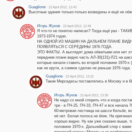
Guaglione
·
22 April 2012, 12:43
Высотные здания только-только возведены и ещё не обж
Игорь Жуков
·
22 April 2012, 12:49
Я что-то не понятно написал? Тогда ещё раз -
1973-1974 годах.
НА ОДНОЙ ИЗ МАШИН НА ДАЛЬНЕМ ПЛАНЕ ВИД
ПОЯВЛЯТЬСЯ С СЕРЕДИНЫ 1976 ГОДА.
ЭТО ФАКТЫ. А выглядят дома обжитыми или нет это
переднем плане видно часть АЛ-30(131)-Л21 на ша
которые начали ставить во второй половине 1970-х 
как не крути, а снимок сделан не раньше 1976 года.
Guaglione
·
22 April 2012, 13:22
Такие Мерседесы поставлялись в Москву и в 60-
Игорь Жуков
·
22 April 2012, 13:38
Не надо со мной спорить что и когда пост
три - в ПЧ-25, ПЧ-33, ПЧ-47 и все начала 
60-метровая лестница на шасси Кельбе, во
её нет. Белая полоса не блик. На оригина
хорошо видно. Ну как уже сказано выше, т
половине 1970-х. Дальнейший спор с вами
пожарной охраны Москвы и не разбирающи