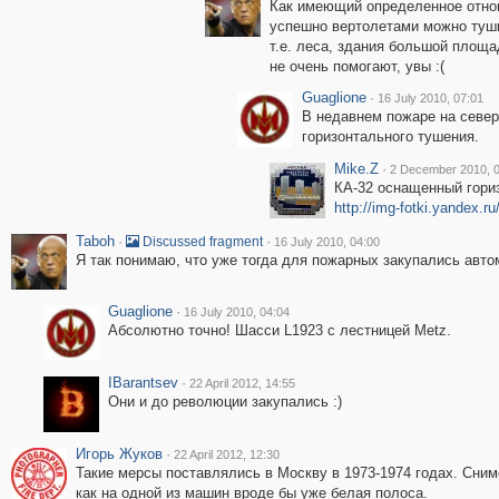
Как имеющий определенное отнош
успешно вертолетами можно тушит
т.е. леса, здания большой площ
не очень помогают, увы :(
Guaglione
·
16 July 2010, 07:01
В недавнем пожаре на север
горизонтального тушения.
Mike.Z
·
2 December 2010, 
КА-32 оснащенный гори
http://img-fotki.yandex.r
Taboh
·
·
Discussed fragment
16 July 2010, 04:00
Я так понимаю, что уже тогда для пожарных закупались авт
Guaglione
·
16 July 2010, 04:04
Абсолютно точно! Шасси L1923 с лестницей Metz.
IBarantsev
·
22 April 2012, 14:55
Они и до революции закупались :)
Игорь Жуков
·
22 April 2012, 12:30
Такие мерсы поставлялись в Москву в 1973-1974 годах. Снимок
как на одной из машин вроде бы уже белая полоса.