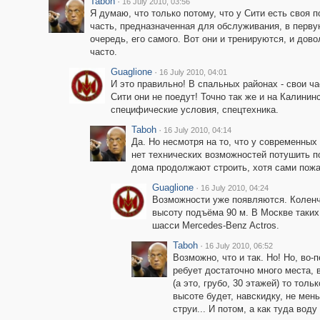
Taboh
·
16 July 2010, 03:56
Я думаю, что только потому, что у Сити есть своя 
часть, предназначенная для обслуживания, в перв
очередь, его самого. Вот они и тренируются, и дов
часто.
Guaglione
·
16 July 2010, 04:01
И это правильно! В спальных районах - свои ча
Сити они не поедут! Точно так же и на Калининс
специфические условия, спецтехника.
Taboh
·
16 July 2010, 04:14
Да. Но несмотря на то, что у современны
нет технических возможностей потушить п
дома продолжают строить, хотя сами пожа
Guaglione
·
16 July 2010, 04:24
Возможности уже появляются. Коленча
высоту подъёма 90 м. В Москве таких
шасси Mercedes-Benz Actros.
Taboh
·
16 July 2010, 06:52
Возможно, что и так. Но! Но, во-п
ребует достаточно много места, 
(а это, грубо, 30 этажей) то тол
высоте будет, навскидку, не мен
струи... И потом, а как туда вод