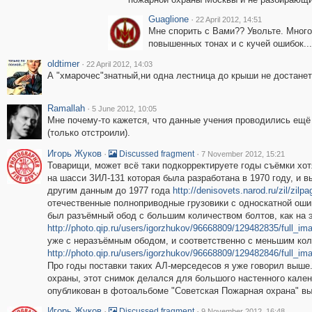
Guaglione
·
22 April 2012, 14:51
Мне спорить с Вами?? Увольте. Много 
повышенных тонах и с кучей ошибок...
oldtimer
·
22 April 2012, 14:03
А "хмарочес"знатный,ни одна лестница до крыши не достанет
Ramallah
·
5 June 2012, 10:05
Мне почему-то кажется, что данные учения проводились ещ
(только отстроили).
Игорь Жуков
·
·
Discussed fragment
7 November 2012, 15:21
Товарищи, может всё таки подкорректируете годы съёмки хотя
на шасси ЗИЛ-131 которая была разработана в 1970 году, и вы
другим данным до 1977 года
http://denisovets.narod.ru/zil/zilp
отечественные полноприводные грузовики с односкатной оши
был разъёмный обод с большим количеством болтов, как на 
http://photo.qip.ru/users/igorzhukov/96668809/129482835/full_im
уже с неразъёмным ободом, и соответственно с меньшим ко
http://photo.qip.ru/users/igorzhukov/96668809/129482846/full_im
Про годы поставки таких АЛ-мерседесов я уже говорил выше
охраны, этот снимок делался для большого настенного кален
опубликован в фотоальбоме "Советская Пожарная охрана" в
Игорь Жуков
·
·
Discussed fragment
9 November 2012, 16:48