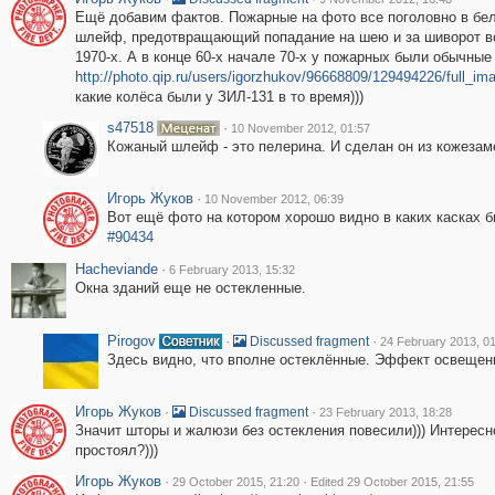
Ещё добавим фактов. Пожарные на фото все поголовно в бе
шлейф, предотвращающий попадание на шею и за шиворот вод
1970-х. А в конце 60-х начале 70-х у пожарных были обычные
http://photo.qip.ru/users/igorzhukov/96668809/129494226/full_im
какие колёса были у ЗИЛ-131 в то время)))
s47518
·
10 November 2012, 01:57
Кожаный шлейф - это пелерина. И сделан он из кожезам
Игорь Жуков
·
10 November 2012, 06:39
Вот ещё фото на котором хорошо видно в каких касках б
#90434
Hacheviande
·
6 February 2013, 15:32
Окна зданий еще не остекленные.
Pirogov
·
·
Discussed fragment
24 February 2013, 0
Здесь видно, что вполне остеклённые. Эффект освещени
Игорь Жуков
·
·
Discussed fragment
23 February 2013, 18:28
Значит шторы и жалюзи без остекления повесили))) Интересн
простоял?)))
Игорь Жуков
·
·
29 October 2015, 21:20
Edited 29 October 2015, 21:55