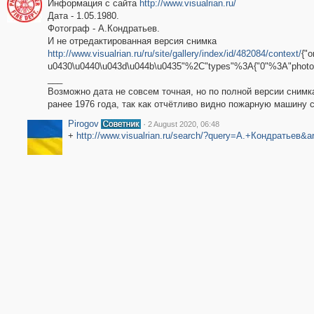
Информация с сайта
http://www.visualrian.ru/
Дата - 1.05.1980.
Фотограф - А.Кондратьев.
И не отредактированная версия снимка
http://www.visualrian.ru/ru/site/gallery/index/id/482084/context/
{"
u0430\u0440\u043d\u044b\u0435"%2C"types"%3A{"0"%3A"photo"
___
Возможно дата не совсем точная, но по полной версии снимк
ранее 1976 года, так как отчётливо видно пожарную машину 
Pirogov
·
2 August 2020, 06:48
+
http://www.visualrian.ru/search/?query=А.+Кондратьев&