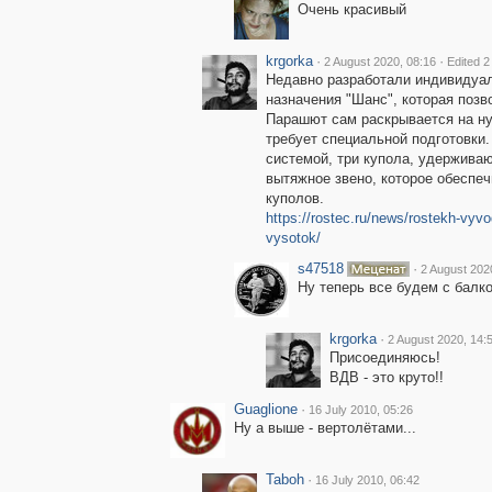
Очень красивый
krgorka
·
·
2 August 2020, 08:16
Edited 2
Недавно разработали индивидуа
назначения "Шанс", которая поз
Парашют сам раскрывается на ну
требует специальной подготовки.
системой, три купола, удержива
вытяжное звено, которое обеспе
куполов.
https://rostec.ru/news/rostekh-vyvo
vysotok/
s47518
·
2 August 202
Ну теперь все будем с балко
krgorka
·
2 August 2020, 14:
Присоединяюсь!
ВДВ - это круто!!
Guaglione
·
16 July 2010, 05:26
Ну а выше - вертолётами...
Taboh
·
16 July 2010, 06:42