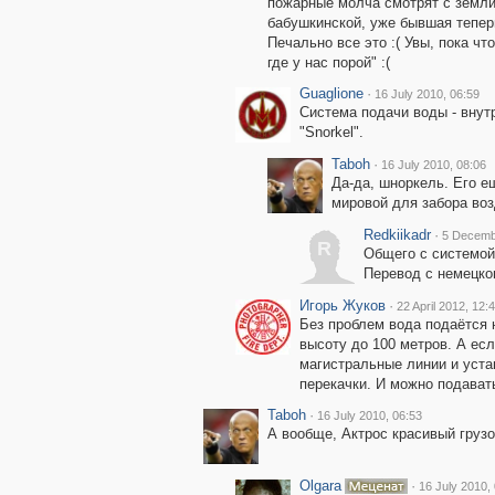
пожарные молча смотрят с земли,
бабушкинской, уже бывшая теперь
Печально все это :( Увы, пока чт
где у нас порой" :(
Guaglione
·
16 July 2010, 06:59
Система подачи воды - внут
"Snorkel".
Taboh
·
16 July 2010, 08:06
Да-да, шноркель. Его 
мировой для забора воз
Redkiikadr
·
5 Decemb
R
Общего с системой
Перевод с немецко
Игорь Жуков
·
22 April 2012, 12:
Без проблем вода подаётся 
высоту до 100 метров. А ес
магистральные линии и уст
перекачки. И можно подавать
Taboh
·
16 July 2010, 06:53
А вообще, Актрос красивый грузов
Olgara
·
16 July 2010,