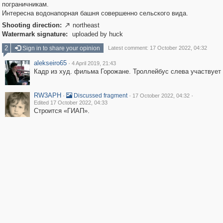
пограничникам.
Интересна водонапорная башня совершенно сельского вида.
Shooting direction:
northeast

Watermark signature:
uploaded by huck
2
Sign in to share your opinion
Latest comment: 17 October 2022, 04:32
alekseiro65
·
4 April 2019, 21:43
Кадр из худ. фильма Горожане. Троллейбус слева участвует 
RW3APH
·
·
·
Discussed fragment
17 October 2022, 04:32
Edited 17 October 2022, 04:33
Строится «ГИАП».