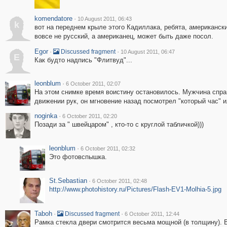
komendatore
·
10 August 2011, 06:43
k
вот на переднем крыле этого Кадиллака, ребята, американский 
вовсе не русский, а американец, может быть даже посол.
Egor
·
·
Discussed fragment
10 August 2011, 06:47
E
Как будто надпись "Флитвуд"...
leonblum
·
6 October 2011, 02:07
На этом снимке время воистину остановилось. Мужчина спра
движении рук, он мгновение назад посмотрел "который час" и
noginka
·
6 October 2011, 02:20
Позади за " швейцаром" , кто-то с круглой табличкой)))
leonblum
·
6 October 2011, 02:32
Это фотовспышка.
St.Sebastian
·
6 October 2011, 02:48
http://www.photohistory.ru/Pictures/Flash-EV1-Molhia-5.jpg
Taboh
·
·
Discussed fragment
6 October 2011, 12:44
Рамка стекла двери смотрится весьма мощной (в толщину). 