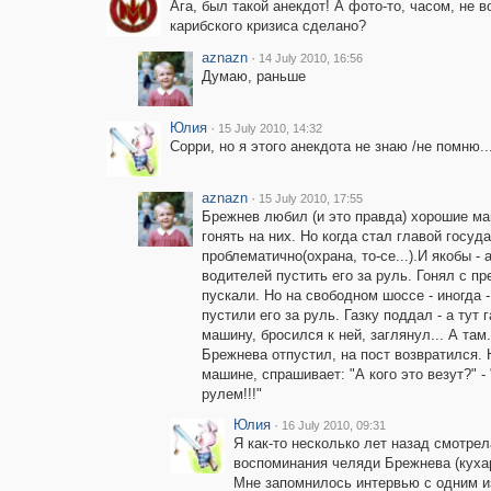
Ага, был такой анекдот! А фото-то, часом, не в
карибского кризиса сделано?
aznazn
·
14 July 2010, 16:56
Думаю, раньше
Юлия
·
15 July 2010, 14:32
Сорри, но я этого анекдота не знаю /не помню..
aznazn
·
15 July 2010, 17:55
Брежнев любил (и это правда) хорошие м
гонять на них. Но когда стал главой госуд
проблематично(охрана, то-се...).И якобы -
водителей пустить его за руль. Гонял с п
пускали. Но на свободном шоссе - иногда 
пустили его за руль. Газку поддал - а ту
машину, бросился к ней, заглянул... А там
Брежнева отпустил, на пост возвратился.
машине, спрашивает: "А кого это везут?" - 
рулем!!!"
Юлия
·
16 July 2010, 09:31
Я как-то несколько лет назад смотрел
воспоминания челяди Брежнева (кухар
Мне запомнилось интервью с одним из