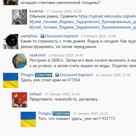
оснащен стеклами увеличенной толщины?
ksamuk
·
17 January 2020, 14:28
Обычная рамка. Сравните
https://upload.wikimedia.org/w
Музей_техники_Вадима_Задорожного_Бронированные_две
Музей_техники_Вадима_Задорожного_Бронированные_дв
sandybux
·
·
Discussed fragment
5 February 2019, 14:32
Какая то странность с этим домом. Видна и сегодня. Как буд
реконструировать, но затем передумали.
seakonst
·
5 February 2019, 14:46
Построен в 1930-х. Затем его явно хотели включить в н
х не успели, а затем стиль вышел из моды. Отделку прои
Pirogov
·
·
Discussed fragment
16 January 2020, 21:02
Здесь уже стоит кран на
#77554
rothast
·
17 January 2020, 14:10
Предложите, пожалуйста, датировку.
Pirogov
·
17 January 2020, 14:16
Того, что ломают здесь, уже нет?
#22773