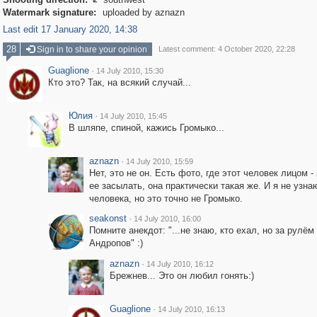

Watermark signature:
uploaded by aznazn
Last edit 17 January 2020, 14:38
28
Sign in to share your opinion
Latest comment: 4 October 2020, 22:28
Guaglione
·
14 July 2010, 15:30
Кто это? Так, на всякий случай...
Юлия
·
14 July 2010, 15:45
В шляпе, спиной, кажись Громыко...
aznazn
·
14 July 2010, 15:59
Нет, это не он. Есть фото, где этот человек лицом -
ее засылать, она практически такая же. И я не узна
человека, но это точно не Громыко.
seakonst
·
14 July 2010, 16:00
Помните анекдот: "...не знаю, кто ехал, но за рулём 
Андропов" :)
aznazn
·
14 July 2010, 16:12
Брежнев... Это он любил гонять:)
Guaglione
·
14 July 2010, 16:13