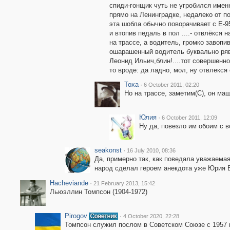
спиди-гонщик чуть не угробился имен
прямо на Ленинградке, недалеко от по
эта шобла обычно поворачивает с Е-9
и втопив педаль в пол ....- отвлёкся 
на трассе, а водитель, громко завопи
ошарашенный водитель буквально рявк
Леонид Ильич,блин!....тот совершенно
то вроде: да ладно, мол, ну отвлекся 
Toxa
·
6 October 2011, 02:20
Но на трассе, заметим(С), он маш
Юлия
·
6 October 2011, 12:09
Ну да, повезло им обоим с в
seakonst
·
16 July 2010, 08:36
Да, примерно так, как поведала уважаемая
народ сделал героем анекдота уже Юрия 
Hacheviande
·
21 February 2013, 15:42
Льюэллин Томпсон (1904-1972)
Pirogov
·
4 October 2020, 22:28
Томпсон служил послом в Советском Союзе с 1957 