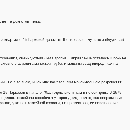
 нет, а дом стоит пока.
з квартал с 15 Парковой до см. м. Щелковская - чуть не заблудился).
 коробочки, очень уютная была тропка. Направление осталось и поныне,
 словно в аэродинамической трубе, и машины взад-вперёд, как на
и - но я то знаю, и как мне кажется, при максимальном разрешении
 15 Парковой в начале 70хх годов, висят там и по сей день. В 1978
ещалась хоккейная коробочка у торца дома, помню, как сверкал в их
равда, уже нет хоккейной коробки, но прожектора, ее освещавшие,