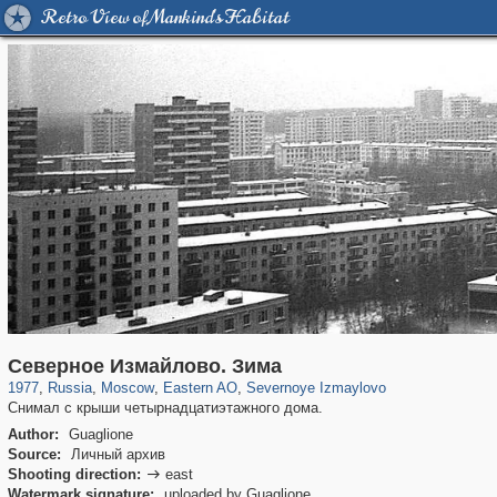
Retro View of Mankind's Habitat
319,779
1,406,257
8,286
20,925
29,243
306
819
3
Северное Измайлово. Зима
1977
,
Russia
,
Moscow
,
Eastern AO
,
Severnoye Izmaylovo
Снимал с крыши четырнадцатиэтажного дома.
Author:
Guaglione
Source:
Личный архив
Shooting direction:
east

Watermark signature:
uploaded by Guaglione