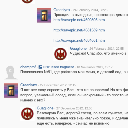
Greenlynx
·
24 February 2014, 08:26
Проходил в выходные, прожектора демонти
http://savepic.net/4690805.htm
http://savepic.net/4681589.htm
http://savepic.net/4684661.htm
Guaglione
·
24 February 2014, 22:55
Чудесно! Спасибо, что именно в
chemprof
·
·
Discussed fragment
18 November 2012, 19:17
c
Поликлиника №91, где работала моя мама, и детский сад, в
Greenlynx
·
27 December 2012, 12:15
Я вот все хочу спросить у Вас - это же панорамка! На что
вопрос, уважаемый сосед, если он нескромный - то просто н
именно с них?
Guaglione
·
27 December 2012, 12:55
Разочарую Вас, дорогой сосед, по всем пунктам, на
появились у меня уже значительно позже, и сделан
ещё есть, наверное, - сейчас не вспомню.