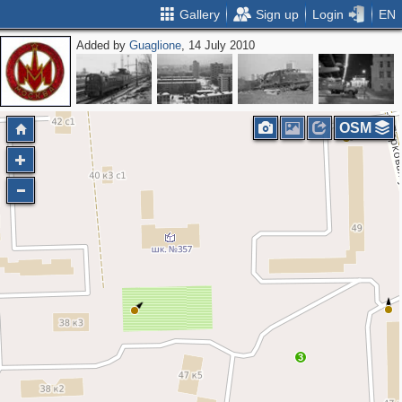
Gallery
Sign up
Login
EN
Added by
Guaglione
, 14 July 2010
OSM
3