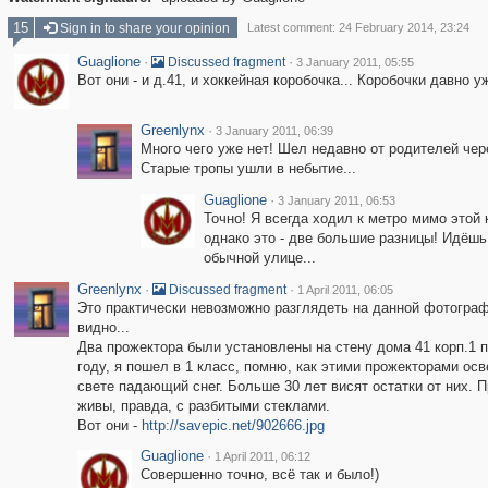
15
Sign in to share your opinion
Latest comment: 24 February 2014, 23:24
Guaglione
·
·
Discussed fragment
3 January 2011, 05:55
Вот они - и д.41, и хоккейная коробочка... Коробочки давно уж
Greenlynx
·
3 January 2011, 06:39
Много чего уже нет! Шел недавно от родителей чере
Старые тропы ушли в небытие...
Guaglione
·
3 January 2011, 06:53
Точно! Я всегда ходил к метро мимо этой
однако это - две большие разницы! Идёшь
обычной улице...
Greenlynx
·
·
Discussed fragment
1 April 2011, 06:05
Это практически невозможно разглядеть на данной фотографи
видно...
Два прожектора были установлены на стену дома 41 корп.1 по
году, я пошел в 1 класс, помню, как этими прожекторами осв
свете падающий снег. Больше 30 лет висят остатки от них. П
живы, правда, с разбитыми стеклами.
Вот они -
http://savepic.net/902666.jpg
Guaglione
·
1 April 2011, 06:12
Совершенно точно, всё так и было!)