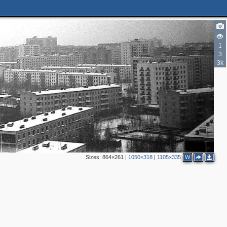
1
3
3k
Sizes:
864×261
|
1050×318
|
1105×335
W