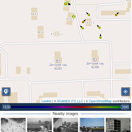
2
2
Leaflet
| ©
SCANEX ITC LLC
| ©
OpenStreetMap
contributors
1826
2000
Nearby images