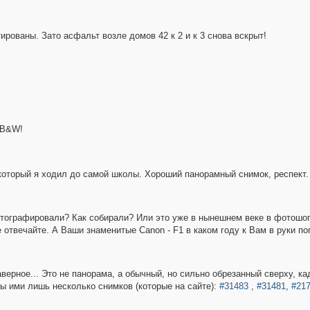
рованы. Зато асфальт возле домов 42 к 2 и к 3 снова вскрыт!
 B&W!
 который я ходил до самой школы. Хороший панорамный снимок, респект.
 фотографировали? Как собирали? Или это уже в нынешнем веке в фотошо
е отвечайте. А Ваши знаменитые Canon - F1 в каком году к Вам в руки п
верное... Это не панорама, а обычный, но сильно обрезанный сверху, ка
ы ими лишь несколько снимков (которые на сайте):
#31483
,
#31481
,
#21