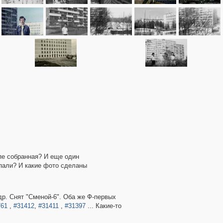
пе собранная? И еще один
опали? И какие фото сделаны
др. Снят "Сменой-6". Оба же Ф-первых
761
,
#31412
,
#31411
,
#31397
... Какие-то