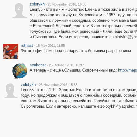
zolotykh
·
23 November 2016, 16:38
z
Leon55 - кто вы? Я - Золотых Елена и тоже жила в этом 
мы получили квартиру на Кутузовском в 1957 году, но 
общаться с прежними соседями, особенно моя мама бы
с Екатериной Басовой, еще там было театральное семей
Голубковых, где была моя ровесница - Ляля, еще были 
и Сыропятовы. Если интересно, напишите elzolotykh@yaq
rothast
·
18 May 2011, 11:55
Фотография заменена на вариант с большим разрешением.
seakonst
·
25 October 2011, 16:37
А теперь - с ещё бОльшим. Современный вид:
http://ma
zolotykh
·
23 November 2016, 15:58
z
Leon55 - кто вы? Я - Золотых Елена и тоже жила в этом доме
году, но продолжали общаться с прежними соседями, особен
еще там было театральное семейство Голубковых, где была 
Сыропятовы. Если интересно, напишите elzolotykh@yaqndex.r