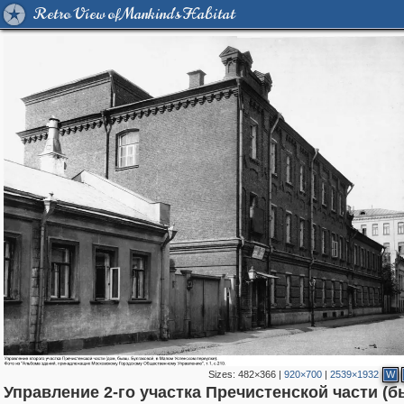
Retro View of Mankind's Habitat
Sizes:
482×366
|
920×700
|
2539×1932
W
Управление 2-го участка Пречистенской части (