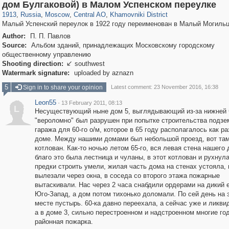
319,780
1,406,275
159,978
8,286
29,243
5,916
19,394
722
дом Булгаковой) в Малом Успенском переулке
1913
,
Russia
,
Moscow
,
Central AO
,
Khamovniki District
Малый Успенский переулок в 1922 году переименован в Малый Могильц
Author:
П. П. Павлов
Source:
Альбом зданий, принадлежащих Московскому городскому
общественному управлению
Shooting direction:
southwest

Watermark signature:
uploaded by aznazn
5
Sign in to share your opinion
Latest comment: 23 November 2016, 16:38
Leon55
·
13 February 2011, 08:13
L
Несуществующий ныне дом 5, выглядывающий из-за нижней ч
"вероломно" был разрушен при попытке строительства подзе
гаража для 60-го о/м, которое в 65 году располагалось как ра
доме. Между нашими домами был небольшой проезд, вот там
котлован. Как-то ночью летом 65-го, вся левая стена нашего 
благо это была лестница и чуланы, в этот котлован и рухнула
предки строить умели, жилая часть дома на стенах устояла,
вылезали через окна, в соседа со второго этажа пожарные
вытаскивали. Нас через 2 часа снабдили ордерами на дикий 
Юго-Запад, а дом потом тихонько доломали. По сей день на 
месте пустырь. 60-ка давно переехала, а сейчас уже и ликви
а в доме 3, сильно перестроенном и надстроенном многие го
районная пожарка.