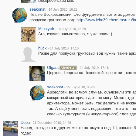
Воскресенский мост.
seakonst
·
14 July 2010, 16:11
Нет, не Воскресенский. Это фундаменты вот этих домов 
пропуска грунтовых вод:
http://www.icho39.chem.msu.ru/
Mihalych
·
14 July 2010, 16:29
Ага, изучив внимательно, я уже понял:)
huck
·
14 July 2010, 17:10
Разве для пропуска грунтовых вод нужны такие арк
Olgara
·
14 July 2010, 17:18
Церковь Георгия на Псковской горе стоит, кажет
seakonst
·
15 July 2010, 05:05
Археологи, во всяком случае, объяснили эти а
конкретный материал дать не могу. Может, где-т
архитектора, может быть, так делать и не нужн
так. А ещё у меня есть подозрения, что это -
сколько культурного (и некультурного) слоя зде
Doba
·
21 December 2010, 14:49
Народ, это где то в другом месте потомучто под ТЦ раньше б
годах