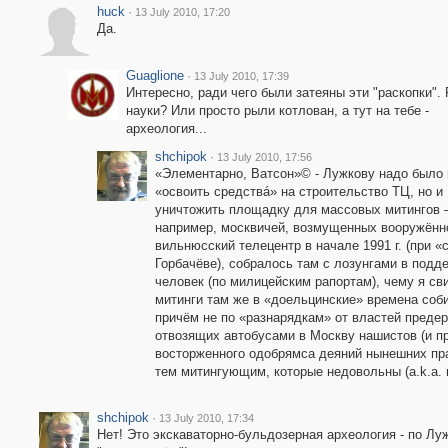
huck
·
13 July 2010, 17:20
Да.
Guaglione
·
13 July 2010, 17:39
Интересно, ради чего были затеяны эти "раскопки".
науки? Или просто рыли котлован, а тут на тебе -
археология...
shchipok
·
13 July 2010, 17:56
«Элементарно, Ватсон»© - Лужкову надо было 
«освоить средствá» на строительство ТЦ, но и
уничтожить площадку для массовых митингов 
например, москвичей, возмущенных вооружённ
вильнюсский телецентр в начале 1991 г. (при 
Горбачёве), собралось там с лозунгами в подд
человек (по милицейским рапортам), чему я сви
митинги там же в «доельцинские» времена соби
причём не по «разнарядкам» от властей преде
отвозящих автобусами в Москву нашистов (и пр
восторженного одобрямса деяний нынешних пра
тем митингующим, которые недовольны (a.k.a.
shchipok
·
13 July 2010, 17:34
Нет! Это экскаваторно-бульдозерная археология - по Лу