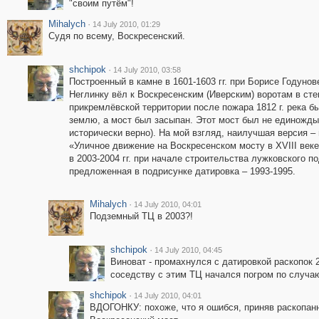
"своим путём"!
Mihalych
·
14 July 2010, 01:29
Судя по всему, Воскресенский.
shchipok
·
14 July 2010, 03:58
Построенный в камне в 1601-1603 гг. при Борисе Годунов
Неглинку вёл к Воскресенским (Иверским) воротам в сте
прикремлёвской территории после пожара 1812 г. река 
землю, а мост был засыпан. Этот мост был не единожд
исторически верно). На мой взгляд, наилучшая версия –
«Уличное движение на Воскресенском мосту в XVIII веке»
в 2003-2004 гг. при начале строительства лужковского 
предложенная в подрисунке датировка – 1993-1995.
Mihalych
·
14 July 2010, 04:01
Подземный ТЦ в 2003?!
shchipok
·
14 July 2010, 04:45
Виноват - промахнулся с датировкой раскопок 20
соседству с этим ТЦ начался погром по случа
shchipok
·
14 July 2010, 04:01
ВДОГОНКУ: похоже, что я ошибся, приняв раскопан