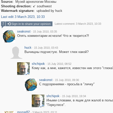
Source:
Музей археологии Москвы
Shooting direction:
southwest

Watermark signature:
uploaded by huck
Last edit 3 March 2023, 10:33
7
Sign in to share your opinion
Latest comment: 3 March 2023, 10:33
seakonst
·
15 July 2010, 03:35
Опять комментарии исчезли! Что ж творится?!
huck
·
15 July 2010, 03:43
Вычищны подчистую. Может глюк какой?
shchipok
·
15 July 2010, 08:52
Кому как, а мне, кажется, известен ник этого "глюка
seakonst
·
15 July 2010, 09:30
С подозрениями - просьба в "личку"
shchipok
·
15 July 2010, 19:34
Иными словами, в ящик для жалоб в полы
"Геркулесе".
mozer82
·
3 March 2023, 03:11