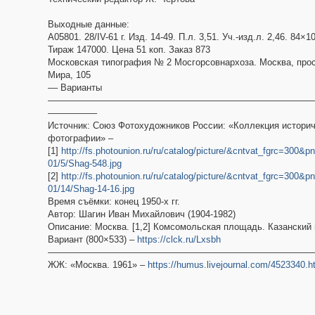
Выходные данные:
А05801. 28/IV-61 г. Изд. 14-49. П.л. 3,51. Уч.-изд.л. 2,46. 84×1
Тираж 147000. Цена 51 коп. Заказ 873
Московская типография № 2 Мосгорсовнархоза. Москва, про
Мира, 105
–– Варианты
––––––––––––––––––––––––––––––––––––––––––––––––––––––
––––––––––
Источник: Союз Фотохудожников России: «Коллекция истори
фотографии» –
[1]
http://fs.photounion.ru/ru/catalog/picture/&cntvat_fgrc=30
01/5/Shag-548.jpg
[2]
http://fs.photounion.ru/ru/catalog/picture/&cntvat_fgrc=30
01/14/Shag-14-16.jpg
Время съёмки: конец 1950-х гг.
Автор: Шагин Иван Михайлович (1904-1982)
Описание: Москва. [1,2] Комсомольская площадь. Казанский 
Вариант (800×533) –
https://clck.ru/Lxsbh
––––––––––––––––––––––––––––––––––––––––––––––––––––––
ЖЖ: «Москва. 1961» –
https://humus.livejournal.com/4523340.h