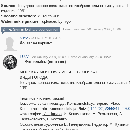
Source:
Государственное издательство изобразительного искусства. Г
издания: 1961
Shooting direction:
southwest

Watermark signature:
uploaded by nigol
2
Sign in to share your opinion
Latest comment: 20 January 2020, 18:09
huck
·
24 March 2011, 04:33
Добавлен вариант.
FUZZ
·
·
20 January 2020, 18:09
Edited 21 January 2020, 10:34
–– Фотоальбом (источник)
––––––––––––––––––––––––––––––––––––––––––––––––––––––
МОСКВА • MOSCOW • MOSCOU • MOSKAU
ВИДЫ ГОРОДА
Государственное издательство изобразительного искусства. 
1961.
[подпись к иллюстрации]
Комсомольская площадь. Komsomolskaya Square. Place
Komsomolskaïa. Komsomolskaja-Platz (
#144202
,
#355841
,
#958
Фотографии: ͟И͟.͟ ͟Ш͟а͟г͟и͟н͟а, И. Кошелькова, Н. Рахманова, А.
Тартаковского, Г. Костенко
Оформление художника Е. Ганнушкина. Редактор М. Кузьмич
Технический редактор Ж. Чертова