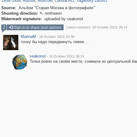
1938
–
1939
,
Russia
,
Moscow
,
Central AO
,
Tagansky District
Source:
Альбом "Старая Москва в фотографиях"
Shooting direction:
northwest

Watermark signature:
uploaded by seakonst
2
Sign in to share your opinion
Latest comment: 18 October 2013, 06:14
MarinaM
·
18 October 2013, 03:38
точку бы надо передвинуть левее....
seakonst
·
18 October 2013, 06:14
Точка ровно на своём месте: снимали из центральной ба