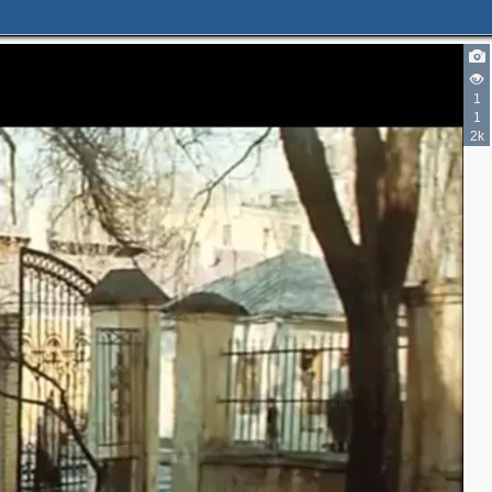
2
1
1
2k
3