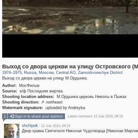
319,716
1,405,755
159,930
8,286
29,243
5,916
6,190
211
Выход со двора церкви на улицу Островского (
1974
–
1975
,
Russia
,
Moscow
,
Central AO
,
Zamoskvorechye District
Выход со двора церкви на улицу М.Ордынка.
Author:
МосФильм
Source:
к/ф Последняя жертва
Shooting location address:
М.Ордынка церковь Николы в Пыжах
Shooting direction:
northeast

Watermark signature:
uploaded by Andreyka
1
Sign in to share your opinion
Latest comment: 12 July 2010, 08:19
shchipok
·
12 July 2010, 08:19
Двор храма Святителя Николая Чудотворца [Николая Мирлик