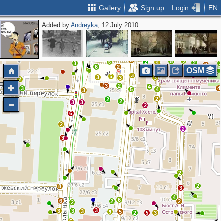
Gallery
Sign up
Login
EN
Added by
Andreyka
, 12 July 2010
9
2
2
5
2
2
2
11
2
6
3
2
3
2
5
3
5
5
5
6
2
4
2
3
2
6
2
OSM
2
3
6
3
3
3
2
3
2
4
3
4
5
4
3
2
2
2
3
3
2
6
2
2
3
2
2
8
3
4
6
6
2
2
2
3
3
3
3
9
5
2
5
3