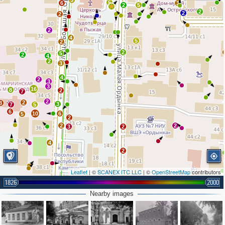
5
5
6
3
2
5
2
2
2
2
4
5
2
2
5
2
4
2
3
4
2
3
3
16
8
2
7
2
2
3
3
7
5
6
10
6
5
2
2
2
3
2
4
2
Leaflet
| ©
SCANEX ITC LLC
| ©
OpenStreetMap
contributors
4
1826
2000
2
2
Nearby images
2
2
5
2