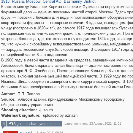
1913
,
Russia
,
Moscow
,
Central AO
,
Basmanny District
Квартал между Большим Харитоньевским и Фурманным переулком зан
Фурманный двор — одна из пожарных частей старой Москвы. Здесь хр
фуры — повозки с бочками для воды и противопожарным оборудование
квартировали фурманы — пожарные возчики. В здании, выходящем фа
улицу (построено в 1820-х гг.), до самого 1917 года помещалась Яузска
полицейская часть или «съезжий дом», т. е. полицейский участок. При 
устроена больница, где, как сказано в путеводителе 1824 года, «находи
то, что нужно к скорейшему вспомоществованию больным, найденным 
— зародыш московской службы скорой помощи. В феврале 1917 года з
полицейской части было подожжено.
В 1900 году в левой части владения на средства, завещанные купчихой
Алексеевой, была открыта глазная больница — здание построено по пр
архитектора Э. Ф. Флейснера, После революции больнице был отдан ве
участок, включая здание бывшей полицейской части. В 1929 году по про
Иванова-Шица сооружен в ампирном стиле хирургический корпус. В 193
больница была преобразована в Институт глазных болезней имени Гель
Author:
П.П. Павлов
Source:
Альбом зданий, принадлежащих Московскому городскому
общественному управлению
Shooting direction:
south

Watermark signature:
uploaded by aznazn
4
Sign in to share your opinion
Latest comment: 23 August 2021, 11:01
rothast
·
18 May 2011, 09:36