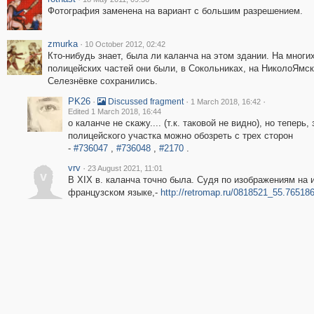
Фотография заменена на вариант с большим разрешением.
zmurka
·
10 October 2012, 02:42
Кто-нибудь знает, была ли каланча на этом здании. На многи
полицейских частей они были, в Сокольниках, на НиколоЯмск
Селезнёвке сохранились.
PK26
·
·
·
Discussed fragment
1 March 2018, 16:42
Edited 1 March 2018, 16:44
о каланче не скажу.... (т.к. таковой не видно), но теперь,
полицейского участка можно обозреть с трех сторон
-
#736047
,
#736048
,
#2170
.
vrv
·
23 August 2021, 11:01
v
В XIX в. каланча точно была. Судя по изображениям на 
французском языке,-
http://retromap.ru/0818521_55.76518