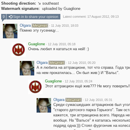
Shooting direction:
southeast

Watermark signature:
uploaded by Guaglione
9
Sign in to share your opinion
Latest comment: 17 August 2012, 09:13
Olgara
·
11 July 2010, 18:03
Помню эту гусеницу...
Guaglione
·
12 July 2010, 05:18
Очень любил я кататься на ней! :)
Olgara
·
12 July 2010, 05:20
А я любила на аттракционе, тот что справа. Года тр
на нем прокатилась... Он был жив:) И "Вальс".
Guaglione
·
12 July 2010, 05:24
Этот аттракцион ещё жив??? Не могу поверить!!
Olgara
·
12 July 2010, 05:31
Среди сумасшедших аттрационов был уго
"старого детского парка Горького". Там ос
кажется, три аттракциона всего. Народа н
вообще. На "Вальсе" я каталась несколько
подряд одна:))) Стоял фургончик на колеса