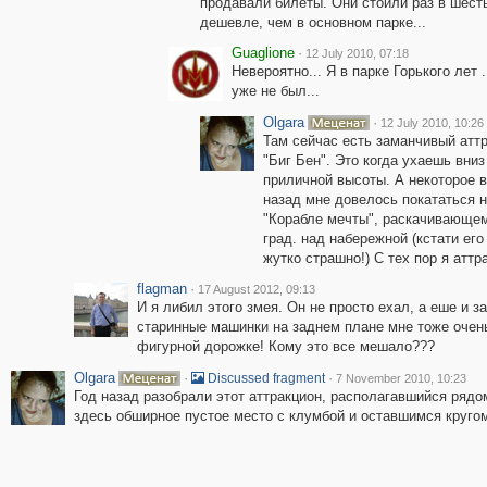
продавали билеты. Они стоили раз в шест
дешевле, чем в основном парке...
Guaglione
·
12 July 2010, 07:18
Невероятно... Я в парке Горького лет .
уже не был...
Olgara
·
12 July 2010, 10:26
Там сейчас есть заманчивый атт
"Биг Бен". Это когда ухаешь вниз
приличной высоты. А некоторое 
назад мне довелось покататься 
"Корабле мечты", раскачивающем
град. над набережной (кстати ег
жутко страшно!) С тех пор я аттра
flagman
·
17 August 2012, 09:13
И я либил этого змея. Он не просто ехал, а еше и за
старинные машинки на заднем плане мне тоже очень
фигурной дорожке! Кому это все мешало???
Olgara
·
·
Discussed fragment
7 November 2010, 10:23
Год назад разобрали этот аттракцион, располагавшийся рядо
здесь обширное пустое место с клумбой и оставшимся кругом о