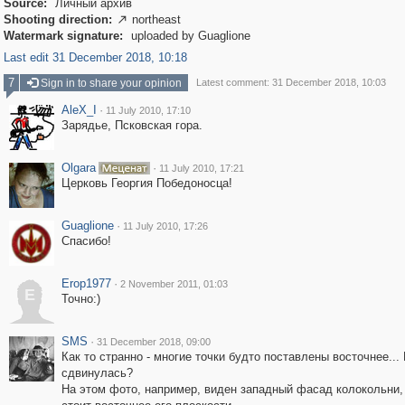
Source:
Личный архив
Shooting direction:
northeast

Watermark signature:
uploaded by Guaglione
Last edit 31 December 2018, 10:18
7
Sign in to share your opinion
Latest comment: 31 December 2018, 10:03
AleX_I
·
11 July 2010, 17:10
Зарядье, Псковская гора.
Olgara
·
11 July 2010, 17:21
Церковь Георгия Победоносца!
Guaglione
·
11 July 2010, 17:26
Спасибо!
Erop1977
·
2 November 2011, 01:03
E
Точно:)
SMS
·
31 December 2018, 09:00
Как то странно - многие точки будто поставлены восточнее...
сдвинулась?
На этом фото, например, виден западный фасад колокольни, 