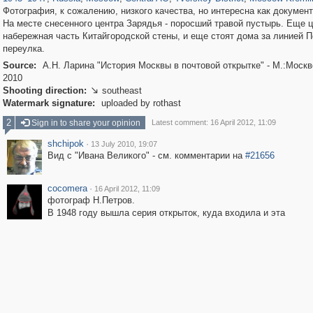
Фотография, к сожалению, низкого качества, но интересна как докумен
На месте снесенного центра Зарядья - поросший травой пустырь. Еще 
набережная часть Китайгородской стены, и еще стоят дома за линией П
переулка.
Source:
А.Н. Ларина "История Москвы в почтовой открытке" - М.:Моск
2010
Shooting direction:
southeast

Watermark signature:
uploaded by rothast
2
Sign in to share your opinion
Latest comment: 16 April 2012, 11:09
shchipok
·
13 July 2010, 19:07
Вид с "Ивана Великого" - см. комментарии на
#21656
cocomera
·
16 April 2012, 11:09
фотограф Н.Петров.
В 1948 году вышла серия открыток, куда входила и эта