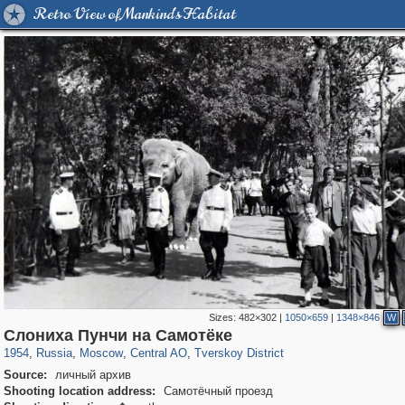
Retro View of Mankind's Habitat
Sizes:
482×302
|
1050×659
|
1348×846
W
319,780
1,406,255
159,978
8,286
29,243
5,916
53,034
2,283
Слониха Пунчи на Самотёке
1954
,
Russia
,
Moscow
,
Central AO
,
Tverskoy District
Source:
личный архив
Shooting location address:
Cамотёчный проезд