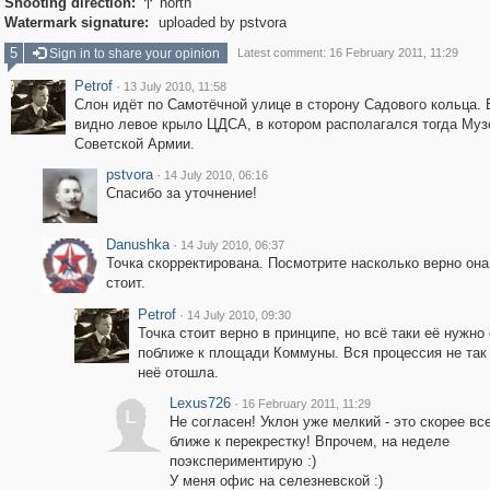
Shooting direction:
north

Watermark signature:
uploaded by pstvora
5
Sign in to share your opinion
Latest comment: 16 February 2011, 11:29
Petrof
·
13 July 2010, 11:58
Слон идёт по Самотёчной улице в сторону Садового кольца.
видно левое крыло ЦДСА, в котором располагался тогда Муз
Советской Армии.
pstvora
·
14 July 2010, 06:16
Спасибо за уточнение!
Danushka
·
14 July 2010, 06:37
Точка скорректирована. Посмотрите насколько верно она
стоит.
Petrof
·
14 July 2010, 09:30
Точка стоит верно в принципе, но всё таки её нужно
поближе к площади Коммуны. Вся процессия не так
неё отошла.
Lexus726
·
16 February 2011, 11:29
L
Не согласен! Уклон уже мелкий - это скорее вс
ближе к перекрестку! Впрочем, на неделе
поэкспериментирую :)
У меня офис на селезневской :)