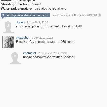
Shooting direction:
east

Watermark signature:
uploaded by Guaglione
3
Sign in to share your opinion
Latest comment: 2 December 2012, 03:30
Julast
·
9 July 2011, 10:13
J
какая шикарная фотография!!! Такой стайл!!!
Agaspher
·
9 July 2011, 10:22
Еще-бы, Студебекер модель 1950 года.
chemprof
·
2 December 2012, 03:30
c
вроде волгой такая тачила звалась