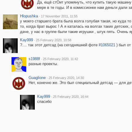
Да, ещё стОит упомянуть, что купить такую машину
мере в те годы. И в комиссионке нам деньги дали за
Hlopushka
·
17 November 2011, 11:55
у моего старшего брата была волга голубая такая, но куда т
то, когда брат вырос ! А я каталась на волгах таких детских
даче, у нас в группе были такие игрушки , штук пять. Очень 
Kay999
·
25 February 2020, 10:58
?.... так этот детсад (на сегодняшней фоте
#1065021
) был от
s1988f
·
25 February 2020, 11:42
разные проекты.
Guaglione
·
25 February 2020, 14:30
Нет, конечно же. Это был специальный детсад — для де
Kay999
·
25 February 2020, 16:44
спасибо