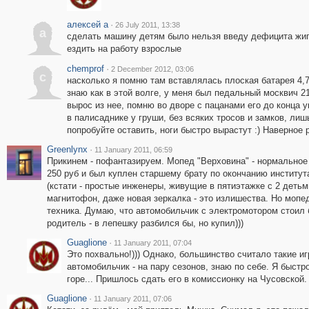
алексей а
·
26 July 2011, 13:38
а
сделать машину детям было нельзя введу дефицита жигу
ездить на работу взрослые
chemprof
·
2 December 2012, 03:06
c
насколько я помню там вставлялась плоская батарея 4,7
знаю как в этой волге, у меня был педальный москвич 2
вырос из нее, помню во дворе с пацанами его до конца 
в палисаднике у груши, без всяких тросов и замков, лиш
попробуйте оставить, ноги быстро вырастут :) Наверное
Greenlynx
·
11 January 2011, 06:59
Прикинем - пофантазируем. Мопед "Верховина" - нормальное 
250 руб и был куплен старшему брату по окончанию институт
(кстати - простые инженеры, живущие в пятиэтажке с 2 детьм
магнитофон, даже новая зеркалка - это излишества. Но мопед
техника. Думаю, что автомобильчик с электромотором стоил 
родитель - в лепешку разбился бы, но купил)))
Guaglione
·
11 January 2011, 07:04
Это похвально!))) Однако, большинство считало такие иг
автомобильчик - на пару сезонов, знаю по себе. Я быст
горе... Пришлось сдать его в комиссионку на Чусовской.
Guaglione
·
11 January 2011, 07:06