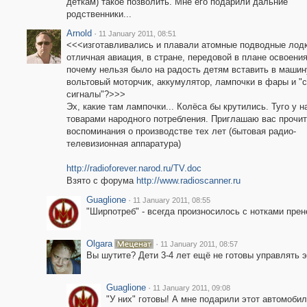
деткам) такое позволить. Мне его подарили дальние
родственники...
Arnold
·
11 January 2011, 08:51
<<<изготавливались и плавали атомные подводные лодк
отличная авиация, в стране, передовой в плане освоения
почему нельзя было на радость детям вставить в машин
вольтовый моторчик, аккумулятор, лампочки в фары и "с
сигналы"?>>>
Эх, какие там лампочки... Колёса бы крутились. Туго у н
товарами народного потребления. Приглашаю вас прочит
воспоминания о производстве тех лет (бытовая радио-
телевизионная аппаратура)
http://radioforever.narod.ru/TV.doc
Взято с форума
http://www.radioscanner.ru
Guaglione
·
11 January 2011, 08:55
"Ширпотреб" - всегда произносилось с нотками прен
Olgara
·
11 January 2011, 08:57
Вы шутите? Дети 3-4 лет ещё не готовы управлять э
Guaglione
·
11 January 2011, 09:08
"У них" готовы! А мне подарили этот автомобиль