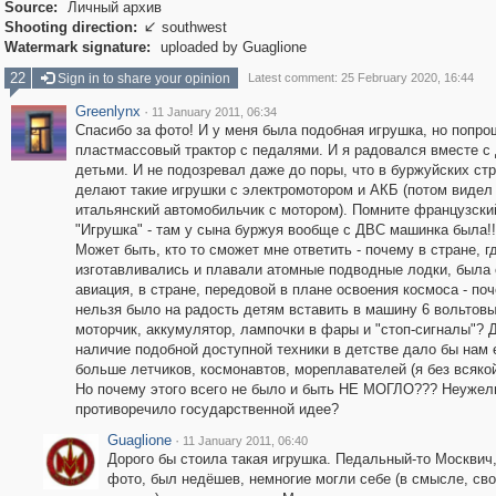
Source:
Личный архив
Shooting direction:
southwest

Watermark signature:
uploaded by Guaglione
22
Sign in to share your opinion
Latest comment: 25 February 2020, 16:44
Greenlynx
·
11 January 2011, 06:34
Спасибо за фото! И у меня была подобная игрушка, но попро
пластмассовый трактор с педалями. И я радовался вместе с
детьми. И не подозревал даже до поры, что в буржуйских ст
делают такие игрушки с электромотором и АКБ (потом видел
итальянский автомобильчик с мотором). Помните французск
"Игрушка" - там у сына буржуя вообще с ДВС машинка была!!
Может быть, кто то сможет мне ответить - почему в стране, г
изготавливались и плавали атомные подводные лодки, была
авиация, в стране, передовой в плане освоения космоса - по
нельзя было на радость детям вставить в машину 6 вольтов
моторчик, аккумулятор, лампочки в фары и "стоп-сигналы"? 
наличие подобной доступной техники в детстве дало бы нам
больше летчиков, космонавтов, мореплавателей (я без всякой
Но почему этого всего не было и быть НЕ МОГЛО??? Неужел
противоречило государственной идее?
Guaglione
·
11 January 2011, 06:40
Дорого бы стоила такая игрушка. Педальный-то Москвич,
фото, был недёшев, немногие могли себе (в смысле, св