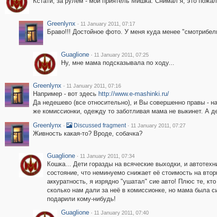
Кстати, за рулём - мой приятель Мишка. Снимал я, это пожа
Greenlynx
·
11 January 2011, 07:17
Браво!!! Достойное фото. У меня куда менее "смотрибел
Guaglione
·
11 January 2011, 07:25
Ну, мне мама подсказывала по ходу...
Greenlynx
·
11 January 2011, 07:16
Например - вот здесь
http://www.e-mashinki.ru/
Да недешево (все относительно), и Вы совершенно правы - на
же комиссионки, одежду то заботливая мама не выкинет. А де
Greenlynx
·
·
Discussed fragment
11 January 2011, 07:27
Живность какая-то? Вроде, собачка?
Guaglione
·
11 January 2011, 07:34
Кошка... Дети горазды на всяческие выходки, и автотехн
состояние, что неминуемо снижает её стоимость на вто
аккуратность, я изрядно "ушатал" сие авто! Плюс те, кто
сколько нам дали за неё в комиссионке, но мама была с
подарили кому-нибудь!
Guaglione
·
11 January 2011, 07:40