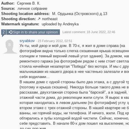
Author:
Сергеев В. К.
Source:
личное собрание
Shooting location address:
М. Ордынка (Островского) д.13
Shooting direction:
northeast

Watermark signature:
uploaded by Andreyka
2
Sign in to share your opinion
Latest comment: 18 June 2022, 22:46
sryabkov
·
23 February 2012, 02:51
s
Ух-ты, мой двор и мой дом. В 70-х, я жил в доме справа (на
фотографии видна только слегка скошенная крыша освещен
солнцем и темный верхний левый угол здания). За домом, на
ремонтного гаража (на фотографии рядом с ним стоит светл
стояла ничейная незапертая "Победа" без мотора. И мы с др
мальчишками из нашего двора в нее частенько залезали и в
себя водилами...
В нашем доме с одной стороны было два этажа, а с другой т
(поэтому и крыша скошена). Никогда больше такого дома не 
рассказам, двухэтажная сторона была "барской", а в задней, 
этажной части дома, до революции жили слуги. Я вырос в кв
которая находилась в левом дальнем (по фотографии) углу з
втором этаже с трех-этажной стороны. В нашей квартире не 
ванны, ни горячей воды, ни телефона. И ничего, жили. Под к
обтирались и зубы холодной водой чистили. Сейчас, конечно
себе представить. В начале 80-х дом пошел на выселение, но
до сих пор жив.