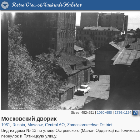
Retro View of Mankind's Habitat
Sizes:
482×311
|
1050×680
|
1736×1124
W
319,716
1,405,783
159,930
8,286
29,243
5,916
6,190
211
Московский дворик
1961
,
Russia
,
Moscow
,
Central AO
,
Zamoskvorechye District
Вид из дома № 13 по улице Островского (Малая Ордынка) на Голиковск
переулок и Пятницкую улицу.