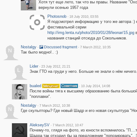
Хотя тут еще лето, так что вы правы. Название "Ох
вернули осенью 1957 года
Photosnob
·
18 July 2010, 03:55
Я подсмотрел информацию у того же автора :) 
фестивальной серии
http://img.lenta.ru/photo/2010/01/28/leonar/15.jpg
в
названия станций отсюда до Сокольников.
Nostalgy
·
·
Discussed fragment
7 March 2012, 10:35
N
Так было модно!.. :)
Lider
·
23 July 2012, 21:21
L
Знак ГТО на груди у него. Больше не знали о нём ничего..
bualed
·
10 July 2014, 14:08
После войны тяга к высшему образованию была большой,
"поплавки".
Nostalgy
·
7 March 2012, 10:38
N
Где скульпторы? Где новый Шадр и его новая скульптура "
AlekseySV
·
7 March 2012, 10:47
Почему-то, глядя на фото, из юности вспомнилось "П....
Шадра так отходил бы за предложение "попозировать". :)