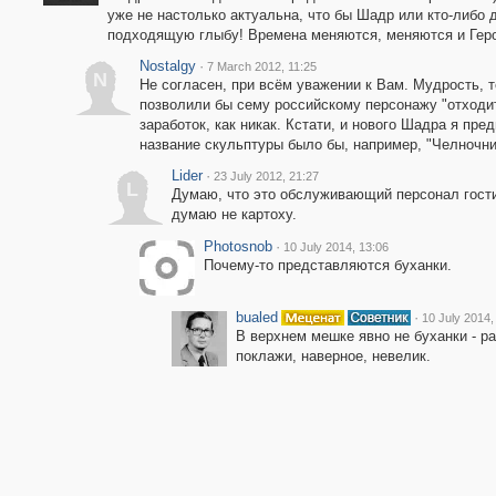
уже не настолько актуальна, что бы Шадр или кто-либо 
подходящую глыбу! Времена меняются, меняются и Гер
Nostalgy
·
7 March 2012, 11:25
N
Не согласен, при всём уважении к Вам. Мудрость, 
позволили бы сему российскому персонажу "отходит
заработок, как никак. Кстати, и нового Шадра я пре
название скульптуры было бы, например, "Челночник"
Lider
·
23 July 2012, 21:27
L
Думаю, что это обслуживающий персонал гости
думаю не картоху.
Photosnob
·
10 July 2014, 13:06
Почему-то представляются буханки.
bualed
·
10 July 2014,
В верхнем мешке явно не буханки - р
поклажи, наверное, невелик.