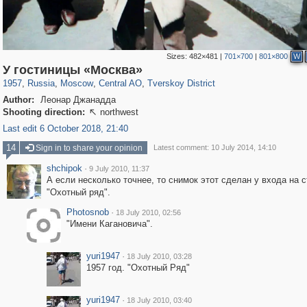
Sizes:
482×481
|
701×700
|
801×800
W
319,861
1,406,849
160,009
8,286
29,243
5,916
53,052
2,283
У гостиницы «Москва»
1957
,
Russia
,
Moscow
,
Central AO
,
Tverskoy District
Author:
Леонар Джанадда
Shooting direction:
northwest

Last edit 6 October 2018, 21:40
14
Sign in to share your opinion
Latest comment: 10 July 2014, 14:10
shchipok
·
9 July 2010, 11:37
А если несколько точнее, то снимок этот сделан у входа на с
"Охотный ряд".
Photosnob
·
18 July 2010, 02:56
"Имени Кагановича".
yuri1947
·
18 July 2010, 03:28
1957 год. "Охотный Ряд"
yuri1947
·
18 July 2010, 03:40