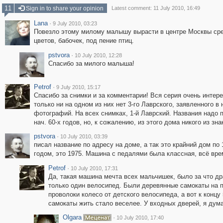
11
Sign in to share your opinion
Latest comment: 11 July 2010, 16:49
Lana
·
9 July 2010, 03:23
Повезло этому милому малышу вырасти в центре Москвы сре
цветов, бабочек, под пение птиц.
pstvora
·
10 July 2010, 12:28
Спасибо за милого малыша!
Petrof
·
9 July 2010, 15:17
Спасибо за снимки и за комментарии! Вся серия очень интере
только ни на одном из них нет 3-го Лаврского, заявленного в
фотографий. На всех снимках, 1-й Лаврский. Названия надо
нач. 60-х годов, но, к сожалению, из этого дома никого из з
pstvora
·
10 July 2010, 03:39
писал название по адресу на доме, а так это крайний дом по 
годом, это 1975. Машина с педалями была классная, всё врем
Petrof
·
10 July 2010, 17:31
Да, такая машина мечта всех мальчишек, было за что др
только один велосипед. Были деревянные самокаты на 
проволоки колесо от детского велосипеда, а вот к концу
самокаты жить стало веселее. У входных дверей, я дум
Olgara
·
10 July 2010, 17:40