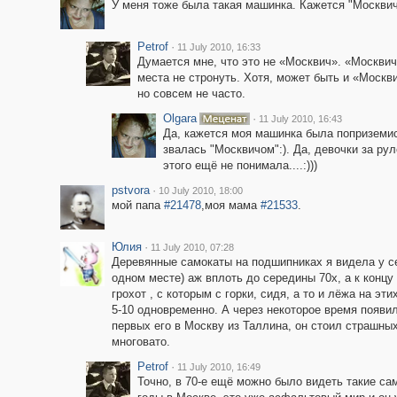
У меня тоже была такая машинка. Кажется "Москвич
Petrof
·
11 July 2010, 16:33
Думается мне, что это не «Москвич». «Москви
места не стронуть. Хотя, может быть и «Москви
но совсем не часто.
Olgara
·
11 July 2010, 16:43
Да, кажется моя машинка была поприземист
звалась "Москвичом":). Да, девочки за рул
этого ещё не понимала....:)))
pstvora
·
10 July 2010, 18:00
мой папа
#21478
,моя мама
#21533
.
Юлия
·
11 July 2010, 07:28
Деревянные самокаты на подшипниках я видела у себ
одном месте) аж вплоть до середины 70х, а к концу
грохот , с которым с горки, сидя, а то и лёжа на эт
5-10 одновременно. А через некоторое время появи
первых его в Москву из Таллина, он стоил страшных 
многовато.
Petrof
·
11 July 2010, 16:49
Точно, в 70-е ещё можно было видеть такие само