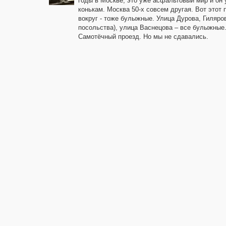
годы в Москве, это уже асфальтовый мир и он у
конькам. Москва 50-х совсем другая. Вот этот
вокруг - тоже булыжные. Улица Дурова, Гиляро
посольства), улица Васнецова – все булыжные
Самотёчный проезд. Но мы не сдавались.