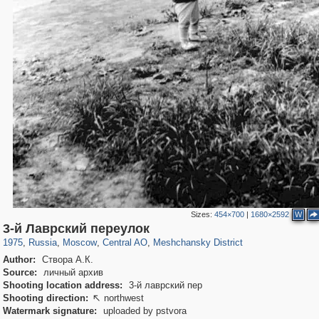
Sizes:
454×700
|
1680×2592
W
319,861
1,406,837
160,009
8,286
29,243
5,916
10,185
264
3-й Лаврский переулок
1975
,
Russia
,
Moscow
,
Central AO
,
Meshchansky District
Author:
Створа А.К.
Source:
личный архив
Shooting location address:
3-й лаврский пер
Shooting direction:
northwest

Watermark signature:
uploaded by pstvora