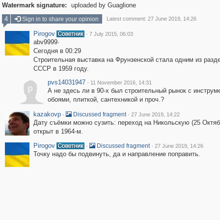
Watermark signature:
uploaded by Guaglione
4
Sign in to share your opinion
Latest comment: 27 June 2019, 14:26
Pirogov
·
7 July 2015, 06:03
abv9999·
Сегодня в 00:29
Строительная выставка на Фрунзенской стала одним из раз
СССР в 1959 году.
pvs14031947
·
11 November 2016, 14:31
p
А не здесь ли в 90-х был строительный рынок с инструм
обоями, плиткой, сантехникой и проч.?
kazakovp
·
·
Discussed fragment
27 June 2019, 14:22
Дату съёмки можно сузить: переход на Никольскую (25 Октяб
открыт в 1964-м.
Pirogov
·
·
Discussed fragment
27 June 2019, 14:26
Точку надо бы подвинуть, да и направление поправить.