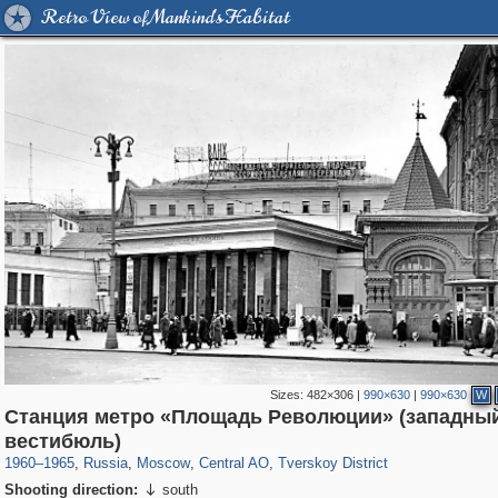
Retro View of Mankind's Habitat
Sizes:
482×306
|
990×630
|
990×630
W
Станция метро «Площадь Революции» (западны
319,864
1,406,840
160,012
8,286
29,243
5,916
53,052
2,283
вестибюль)
1960
–
1965
,
Russia
,
Moscow
,
Central AO
,
Tverskoy District
Shooting direction:
south
