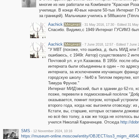
многие из них работали на Комбинате "Красная Роза
училище. В конце 40-вых начале 50-тых Интернат
за границей). Мальчишки учились в 588школе (Тёп
Aachick
·
·
31 May 2016, 17:30
Edited 31 May
Спасибо. Видимо,с 1949 Интернат ГУСИМЗ бы
Aachick
·
·
7 June 2018, 12:57
Edited 7 June 
"У МВТ (похоже, что ошибка, д. быть МИД или 
ошибаюсь, с 1949г. Автор) существовало 2 инт
Почтовой ул. и ул.Казакова. В 1955г. после об
интерната были объединены в один – по адресу
интерната, за исключением изучающих францу
городскую школу - №40 в Теплом переулке, ко
Тимура Фрунзе."
Интернат МИД'овский, был в здании до 62-го, 
позже, перевели в подмосковный посёлок "Добр
оказывается, помнит погром, который устроили
второго года, когда нас выгоняли отовсюду: из
Кстати, вы, старшие, которых оставили дожива
но всё без толку, а как же тогда не хотелось в
учился Николай Караченцев. Отсюда
http://dob
SMS
·
12 November 2024, 10:16
https://museum-online.moscow/entity/OBJECT/iss3_migm_4954