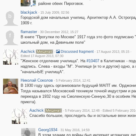
районе обеих Пироговок.
blackjack
·
15 July 2009, 02:56
b
Городской дом начальных училищ. Архитектор А.А. Острогра
1909 г.
flamaster
·
30 December 2012, 15:27
f
В книге "Прогулки по Москве" 1917 года это фото подписано 
школьный дом, на Девичьем поле"
Aachick
·
·
·
Discussed fragment
17 August 2013, 05:15
Edited 17 August 2013, 07:30
"Женское отделение училища". На
#10407
в Калитниках - под
надпись. Слева - входы "М". Училище (и то и другое) одно, 
"начальнЫЕ училищА".
Николай Соколов
·
5 February 2014, 12:41
В 1930 году здесь организовали будущий МАПТ им. Орджони
Тогда назывался Московский техникум точной индустрии и ра
переезда в 1932 году на Смоленскую-Сенную,30 в особняк Н
приюта).
Aachick
·
·
5 February 2014, 12:48
Edited 5 February 201
Cпасибо большое, проследить бы и остальные вехи жизни
Georg1934
·
31 May 2016, 14:59
В этом здании до войны был интернат испанских де