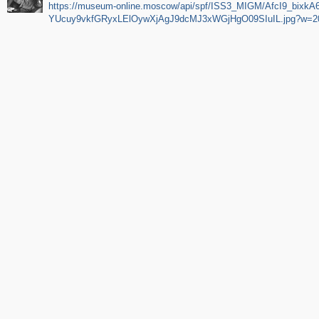
https://museum-online.moscow/api/spf/ISS3_MIGM/AfcI9_bixkA
YUcuy9vkfGRyxLElOywXjAgJ9dcMJ3xWGjHgO09SIuIL.jpg?w=2