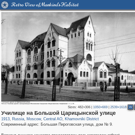
Retro View of Mankind's Habitat
Sizes:
482×306
|
1050×669
|
2539×1618
W
319,779
1,406,257
159,978
8,286
29,243
5,916
19,394
722
Училище на Большой Царицынской улице
1913
,
Russia
,
Moscow
,
Central AO
,
Khamovniki District
Современный адрес: Большая Пироговская улица, дом № 9.