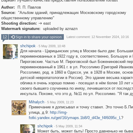
Вариант лучшего качества предоставлен пользователем rothast
Author:
П. П. Павлов
Source:
"Альбом зданий, принадлежащих Московскому городскому
общественному управлению"
Shooting direction:
east

Watermark signature:
uploaded by aznazn
12
Sign in to share your opinion
Latest comment: 12 November 2024, 10:16
shchipok
·
5 May 2009, 10:48
Для начала - Царицынских улиц в Москве было две: Большая
переименованных в 1922 году в, соответственно, Большую 
Пироговские. Частью М. Пироговской был Божениновский пер
переименованный в 1961 г. в ул. Россолимо (Григорий Иванов
Россолимо, род. в 1860 в Одессе, ум. в 1928 в Москве, осно
детской невропатологии в России). Это здание весьма характ
облика я очень хорошо помню - посещал в нём более 10 лет 
своего бывшего соученика по инязу, лечившегося от последс
инсульта. Похоже, что это д. №11 по ул. Россолимо. "Я так д
Mihalych
·
5 May 2009, 11:23
Примечание я дописывал и точку ставил. Это точно Б.П
улица, д.9:
http://img-
fotki.yandex.ru/get/16/ymaps.1b8/0_d43e_f4f6095c_L
?
shchipok
·
5 May 2009, 11:34
Может быть, может быть! Просто давненько не быва