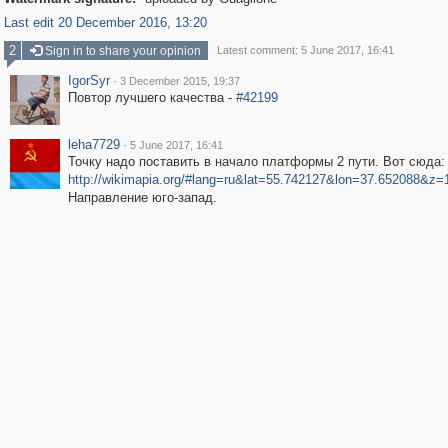
Last edit 20 December 2016, 13:20
2
Sign in to share your opinion
Latest comment: 5 June 2017, 16:41
IgorSyr
·
3 December 2015, 19:37
Повтор лучшего качества -
#42199
leha7729
·
5 June 2017, 16:41
Точку надо поставить в начало платформы 2 пути. Вот сюда:
http://wikimapia.org/#lang=ru&lat=55.742127&lon=37.652088&z
Направление юго-запад.