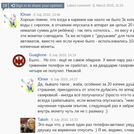
19
Sign in to share your opinion
Latest comment: 11 March 2015, 11:23
Юлия
·
8 July 2010, 13:48
Хорошо помню, что когда в кармане как назло не было 3х коп
воды с сиропом, в отчаянии опускала в аппарат аж целых 20 к
немалая сумма для ребёнка) - так пить хотелось... по весу и
эти монетки совпадали. Та же история с "двушками" для тел
автоматов, вместо них если нужно было - использовались 10
копеечные монеты.
Guaglione
·
8 July 2010, 14:19
Было... Но это - ещё не самое обидное. У меня пару раз 
гривенник телефон не сработал, а на двадцарик газировк
четыре не получил. Никакой.
Юлия
·
8 July 2010, 14:27
Да, бывало такое , жаба, особенно за 20 копеек душ
страшная, приходилось от злости дубасить по аппар
газировкой - иногда всё получалось! (просто что-то 
всегда срабатывало, если монетка опускалась "нежн
наученная горьким опытом, следующий раз я забра
внутрь монету чуть ли не с размаху :)
Taboh
·
8 July 2010, 14:33
Это еще что, у меня один раз телефон-автомат уму
двушку на веревочке откусить :) Я ее, видимо, сли