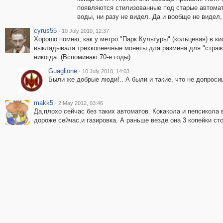
появляются стилизованные под старые автомат
воды, ни разу не видел. Да и вообще не видел,
cyrus55
·
10 July 2010, 12:37
Хорошо помню, как у метро "Парк Культуры" (кольцевая) в к
выкладывала трехкопеечные монеты для размена для "страж
никогда. (Вспоминаю 70-е годы)
Guaglione
·
10 July 2010, 14:03
Были же добрые люди!.. А были и такие, что не допросиш
makk5
·
2 May 2012, 03:46
Да,плохо сейчас без таких автоматов. Кокакола и пепсикола 
дороже сейчас,и газировка. А раньше везде она 3 копейки сто