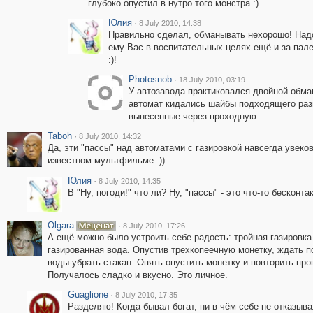
глубоко опустил в нутро того монстра :)
Юлия
·
8 July 2010, 14:38
Правильно сделал, обманывать нехорошо! Над
ему Вас в воспитательных целях ещё и за пале
:)!
Photosnob
·
18 July 2010, 03:19
У автозавода практиковался двойной обман
автомат кидались шайбы подходящего раз
вынесенные через проходную.
Taboh
·
8 July 2010, 14:32
Да, эти "пассы" над автоматами с газировкой навсегда увеко
известном мультфильме :))
Юлия
·
8 July 2010, 14:35
В "Ну, погоди!" что ли? Ну, "пассы" - это что-то бесконтак
Olgara
·
8 July 2010, 17:26
А ещё можно было устроить себе радость: тройная газировка.
газированная вода. Опустив трехкопеечную монетку, ждать по
воды-убрать стакан. Опять опустить монетку и повторить проц
Получалось сладко и вкусно. Это личное.
Guaglione
·
8 July 2010, 17:35
Разделяю! Когда бывал богат, ни в чём себе не отказывал