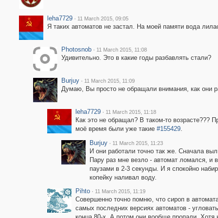
leha7729
·
11 March 2015, 09:05
Я таких автоматов не застал. На моей памяти вода лила
Photosnob
·
11 March 2015, 11:08
Удивительно. Это в какие годы разбавлять стали?
Burjuy
·
11 March 2015, 11:09
Думаю, Вы просто не обращали внимания, как они р
leha7729
·
11 March 2015, 11:18
Как это не обращал? В таком-то возрасте??? Пр
моё время были уже такие
#155429
.
Burjuy
·
11 March 2015, 11:23
И они работали точно так же. Сначала выл
Пару раз мне везло - автомат ломался, и 
паузами в 2-3 секунды. И я спокойно наби
копейку наливал воду.
Pihto
·
11 March 2015, 11:19
Совершенно точно помню, что сироп в автомата
самых последних версиях автоматов - угловаты
конца 80-х. А потом они вообще пропали. Хотя