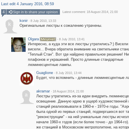
Last edit 4 January 2016, 08:59
4
Sign in to share your opinion
Latest comment: 18 August 2014, 21:00
konir
·
8 July 2010, 13:33
k
Оригинальные люстры к сожалению утрачены.
Olgara
·
8 July 2010, 13:41
Интересно, а куда эти все люстры утратились?:) Висели
висели... Вчера обратила внимание на светильники стан
"Теплый Стан". Вот где найдено правильное решение! Ни
плафонов и украшений. Просто длинные стандартные
люминесцентные лампы.
Guaglione
·
8 July 2010, 13:44
Будет, что вспомнить - длинные люминесцентные л
akramar
·
18 August 2014, 21:00
a
Люстры утратились из-за идеи внедрить люминесце
освещение. Данную идею в ущерб художественной 
станций реализовывали в 1960-е - 1970-е годы. "Аэр
была одной из первых станций, подвергшихся вот т
"реконструкции" - на ней уникальные люстры исчез
начале 1960-х годов (если более точно - до 1964-го)
же станцией в Московском метрополитене, на котор