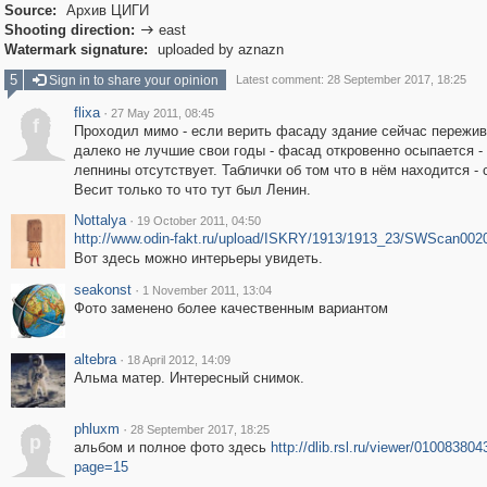
Source:
Архив ЦИГИ
Shooting direction:
east

Watermark signature:
uploaded by aznazn
5
Sign in to share your opinion
Latest comment: 28 September 2017, 18:25
flixa
·
27 May 2011, 08:45
f
Проходил мимо - если верить фасаду здание сейчас пережив
далеко не лучшие свои годы - фасад откровенно осыпается - 
лепнины отсутствует. Таблички об том что в нём находится - 
Весит только то что тут был Ленин.
Nottalya
·
19 October 2011, 04:50
http://www.odin-fakt.ru/upload/ISKRY/1913/1913_23/SWScan002
Вот здесь можно интерьеры увидеть.
seakonst
·
1 November 2011, 13:04
Фото заменено более качественным вариантом
altebra
·
18 April 2012, 14:09
Альма матер. Интересный снимок.
phluxm
·
28 September 2017, 18:25
p
альбом и полное фото здесь
http://dlib.rsl.ru/viewer/01008380
page=15