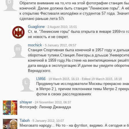
D
Обратите внимание на то,что на этой фотографии станция бы
конечной. Далее должна быть станция "Ленинские горы". А е
к открытию Фестиваля молодёжи и студентов 57 года. Значи
сделано раньше лета 57г.
Guaglione
·
2 August 2010, 15:01
Ст. м. "Ленинские горы" была открыта в январе 1959-го г
не новость и не секрет.
mochick
·
5 January 2012, 09:57
m
Станция Спортивная была конечной в 1957 году и дальш
оборотные тупики.Станция Ленгоры,а длььше Университ
конечной в 1959 году.На стене на вентиляционных решёт
дата ввода в эксплуатацию.И далее вы увидите оборотн
Вернадского.
LM66
·
·
19 March 2015, 16:13
Edited 19 March 2015, 16:18
L
Продвинутые исследователи Москвы прекрасно знают
в Метро 2 ), причем поклонники темы Метро 2 прек
фотки в своих расследованиях
shtayer
·
24 November 2010, 06:37
Фотограф: Леонар Джанадда
Taboh
·
5 January 2012, 10:07
Многовато народу... Но то - на футбол, видимо. А сегодня и 