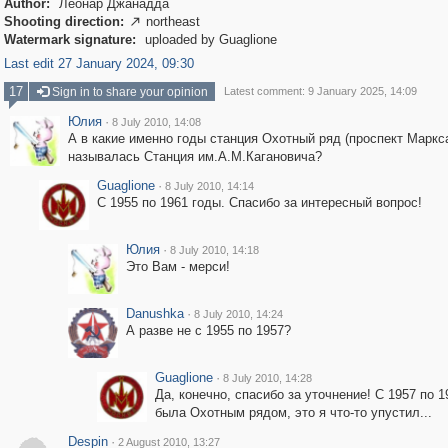
Author:
Леонар Джанадда
Shooting direction:
northeast

Watermark signature:
uploaded by Guaglione
Last edit 27 January 2024, 09:30
17
Sign in to share your opinion
Latest comment: 9 January 2025, 14:09
Юлия
·
8 July 2010, 14:08
А в какие именно годы станция Охотный ряд (проспект Маркс
называлась Станция им.А.М.Кагановича?
Guaglione
·
8 July 2010, 14:14
С 1955 по 1961 годы. Спасибо за интересный вопрос!
Юлия
·
8 July 2010, 14:18
Это Вам - мерси!
Danushka
·
8 July 2010, 14:24
А разве не с 1955 по 1957?
Guaglione
·
8 July 2010, 14:28
Да, конечно, спасибо за уточнение! С 1957 по 1
была Охотным рядом, это я что-то упустил...
Despin
·
2 August 2010, 13:27