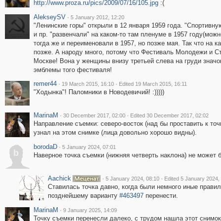
http://www.proza.ru/pics/2009/07/16/105.jpg
:(
AlekseySV
·
5 January 2012, 12:20
"Ленинские горы" открыли в 12 января 1959 года. "Спортивну
и пр. "развенчали" на каком-то там пленуме в 1957 году(мож
тогда же и переименовали в 1957, но позже мая. Так что на к
позже. А народу много, потому что Фестиваль Молодежи и Ст
Москве! Вона у женщины внизу третьей слева на груди значок
эмблемы того фестиваля!
remer44
·
·
19 March 2015, 16:10
Edited 19 March 2015, 16:11
"Ходынка"! Паломники в Новодевичий! :)))))
MarinaM
·
·
30 December 2017, 02:00
Edited 30 December 2017, 02:02
Направление съемки: северо-восток (над бы проставить к точ
узнал на этом снимке (лица довольно хорошо видны).
borodaD
·
5 January 2024, 07:01
b
Наверное точка съемки (нижняя четверть наклона) не может 
Aachick
·
·
5 January 2024, 08:10
Edited 5 January 2024,
Ставилась точка давно, когда были немного иные правил
позднейшему варианту
#463497
перенести.
MarinaM
·
9 January 2025, 14:09
Точку съемки перенесли далеко, с трудом нашла этот снимок,