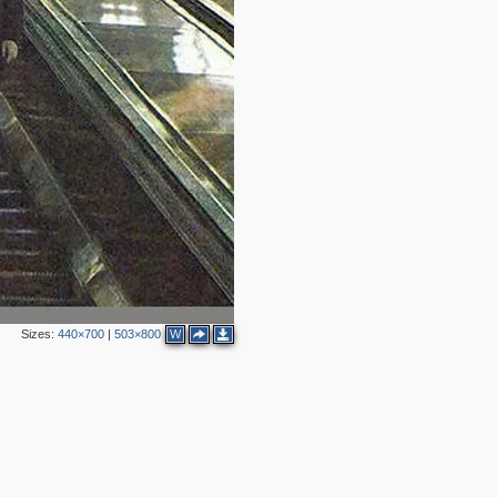
Sizes:
440×700
|
503×800
W