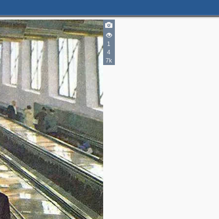
3
1
4
7k