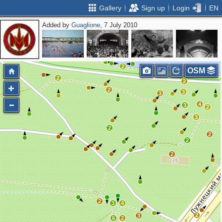
Gallery
Sign up
Login
EN
Added by
Guaglione
, 7 July 2010
2
2
OSM
2
2
2
3
3
4
3
2
3
2
2
2
2
2
3
4
2
3
6
2