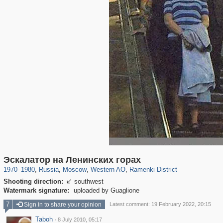
319,746
1,406,056
8,286
27,129
29,243
310
5,675
64
Эскалатор на Ленинских горах
1970
–
1980
,
Russia
,
Moscow
,
Western AO
,
Ramenki District
Shooting direction:
southwest

Watermark signature:
uploaded by Guaglione
7
Sign in to share your opinion
Latest comment: 19 February 2022, 20:15
Taboh
·
8 July 2010, 05:17