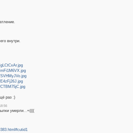
атление.
его внутри.
6/gLCtCxAr.jpg
26/mFi1M6VX.jpg
26/SVHMyJVo.jpg
6/E4zFj26J.jpg
26/CTBM75jC.jpg
ё раз :)
18:56
ылки умерли...+((((
9383.html#cutid1