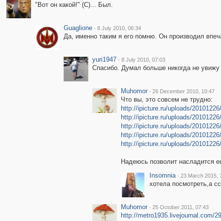
"Вот он какой!" (С)... Был.
Guaglione
·
8 July 2010, 06:34
Да, именно таким я его помню. Он производил впеч
yuri1947
·
8 July 2010, 07:03
Спасибо. Думал больше никогда не увижу 
Muhomor
·
26 December 2010, 10:47
Что вы, это совсем не трудно:
http://ipicture.ru/uploads/2010122
http://ipicture.ru/uploads/201012
http://ipicture.ru/uploads/201012
http://ipicture.ru/uploads/2010122
http://ipicture.ru/uploads/201012
Надеюсь позволит насладится ещ
Insomnia
·
23 March 2015, 
хотела посмотреть,а сс
Muhomor
·
25 October 2011, 07:43
http://metro1935.livejournal.com/2