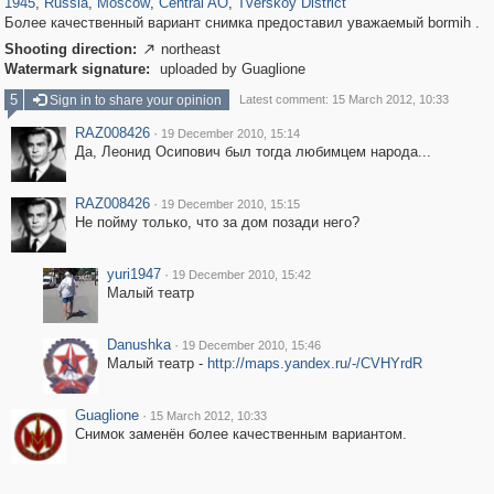
1945
,
Russia
,
Moscow
,
Central AO
,
Tverskoy District
Более качественный вариант снимка предоставил уважаемый bormih .
Shooting direction:
northeast

Watermark signature:
uploaded by Guaglione
5
Sign in to share your opinion
Latest comment: 15 March 2012, 10:33
RAZ008426
·
19 December 2010, 15:14
Да, Леонид Осипович был тогда любимцем народа...
RAZ008426
·
19 December 2010, 15:15
Не пойму только, что за дом позади него?
yuri1947
·
19 December 2010, 15:42
Малый театр
Danushka
·
19 December 2010, 15:46
Малый театр -
http://maps.yandex.ru/-/CVHYrdR
Guaglione
·
15 March 2012, 10:33
Снимок заменён более качественным вариантом.