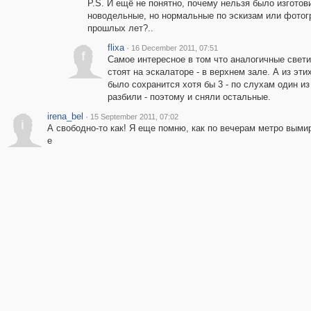
P.S. И ещё не понятно, почему нельзя было изготов
новодельные, но нормальные по эскизам или фото
прошлых лет?..
flixa
·
16 December 2011, 07:51
f
Самое интересное в том что аналогичные свет
стоят на эскалаторе - в верхнем зале. А из эт
было сохранится хотя бы 3 - по слухам один из
разбили - поэтому и сняли остальные.
irena_bel
·
15 September 2011, 07:02
i
А свободно-то как! Я еще помню, как по вечерам метро вымир
е