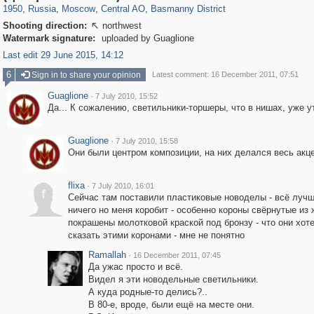
1950
,
Russia
,
Moscow
,
Central AO
,
Basmanny District
Shooting direction:
northwest

Watermark signature:
uploaded by Guaglione
Last edit 29 June 2015, 14:12
6
Sign in to share your opinion
Latest comment: 16 December 2011, 07:51
Guaglione
·
7 July 2010, 15:52
Да... К сожалению, светильники-торшеры, что в нишах, уже у
Guaglione
·
7 July 2010, 15:58
Они были центром композиции, на них делался весь акце
flixa
·
7 July 2010, 16:01
f
Сейчас там поставили пластиковые новоделы - всё луч
ничего но меня коробит - особенно короны свёрнутые из 
покрашены молотковой краской под бронзу - что они хот
сказать этими коронами - мне не понятно
Ramallah
·
16 December 2011, 07:45
Да ужас просто и всё.
Видел я эти новодельные светильники.
А куда родные-то делись?..
В 80-е, вроде, были ещё на месте они.