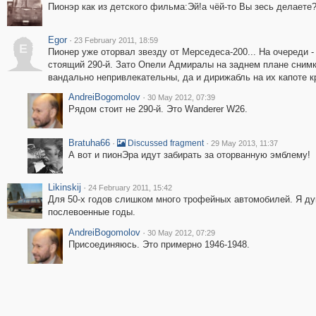
Пионэр как из детского фильма:Эй!а чёй-то Вы зесь делаете
Egor
·
23 February 2011, 18:59
E
Пионер уже оторвал звезду от Мерседеса-200... На очереди -
стоящий 290-й. Зато Опели Адмиралы на заднем плане сним
вандально непривлекательны, да и дирижабль на их капоте к
AndreiBogomolov
·
30 May 2012, 07:39
Рядом стоит не 290-й. Это Wanderer W26.
Bratuha66
·
·
Discussed fragment
29 May 2013, 11:37
А вот и пионЭра идут забирать за оторванную эмблему!
Likinskij
·
24 February 2011, 15:42
Для 50-х годов слишком много трофейных автомобилей. Я ду
послевоенные годы.
AndreiBogomolov
·
30 May 2012, 07:29
Присоединяюсь. Это примерно 1946-1948.