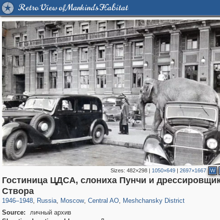
Retro View of Mankind's Habitat
Sizes:
482×298
|
1050×649
|
2697×1667
W
Гостиница ЦДСА, слониха Пунчи и дрессировщик
319,878
1,407,232
160,021
8,286
29,248
5,916
10,193
264
Створа
1946
–
1948
,
Russia
,
Moscow
,
Central AO
,
Meshchansky District
Source:
личный архив