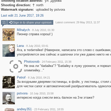
Shooting location address:
ул. Дурова
Shooting direction:
north

Watermark signature:
uploaded by pstvora
Last edit 21 June 2017, 19:26
11
Sign in to share your opinion
Latest comment: 29 May 2013, 11:37
Mihalych
·
8 July 2010, 01:30
Пионер справа хорош!:)
Lana
·
8 July 2010, 03:41
Ага, в тюбитейке! (Наверное, написала это слово с ошибками,
употребляется оно сейчас и шапочки эти уже давно никто не н
Photosnob
·
24 February 2011, 15:38
Не она ли "бабайка"? "Бабайку в лужу уронили, и порвал
олимпийку..."
Petrof
·
8 July 2010, 04:21
За входными дверями гостиницы, в фойе, у лестницы, стоял 
для чистки сапог и автоматический разбрызгиватель одеколо
pstvora
·
10 July 2010, 15:58
интересно когда снесли весь балкон на 3-м этаже?
andrey351
·
23 February 2011, 18:55