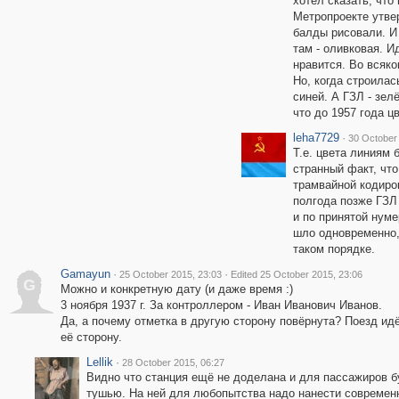
хотел сказать, что
Метропроекте утвер
балды рисовали. И 
там - оливковая. И
нравится. Во всяко
Но, когда строилас
синей. А ГЗЛ - зел
что до 1957 года ц
leha7729
·
30 October
Т.е. цвета линиям
странный факт, чт
трамвайной кодиро
полгода позже ГЗЛ 
и по принятой нуме
шло одновременно,
таком порядке.
Gamayun
·
·
25 October 2015, 23:03
Edited 25 October 2015, 23:06
G
Можно и конкретную дату (и даже время :)
3 ноября 1937 г. За контроллером - Иван Иванович Иванов.
Да, а почему отметка в другую сторону повёрнута? Поезд ид
её сторону.
Lellik
·
28 October 2015, 06:27
Видно что станция ещё не доделана и для пассажиров б
тушью. На ней для любопытства надо нанести современ