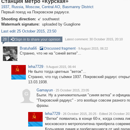
Станция метро «Курская»
1937
,
Russia
,
Moscow
,
Central AO
,
Basmanny District
Первый поезд на Покровском радиусе.
Shooting direction:
southwest

Watermark signature:
uploaded by Guaglione
Last edit 25 October 2015, 23:50
28
Sign in to share your opinion
Latest comment: 30 October 2015, 20:10
Bratuha66
·
·
Discussed fragment
9 August 2015, 06:22
Странно, что не на "синей ветке"...
leha7729
·
9 August 2015, 06:44
Не было тогда цветных "веток"...
Странно, что год съёмки 1937. Покровский радиус откры
13.03.1938.
Gamayun
·
25 October 2015, 23:05
G
Были. Ну а уничижительная "синяя ветка" и офици
"Покровский радиус" - это вообще совсем разного п
фразы.
leha7729
·
·
26 October 2015, 20:25
Edited 26 October 20
"Ветки" появились в конце 60-х, когда схема ли
московского метрополитена приобрела совреме
Кольцевая линия и разбегающиеся от неё ради