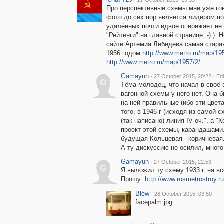
27 October 2015, 19:53
Про перспективные схемы мне уже го
фото до сих пор является лидером по
удалённых почти вдвое опережает не 
"Рейтинги" на главной странице :-) )
сайте Артемия Лебедева самая старая
1956 годом
http://www.metro.ru/map/19
http://www.metro.ru/map/1957/2/
.
Gamayun
·
·
27 October 2015, 20:22
Ed
G
Тёма молодец, что начал в своё 
вагонной схемы у него нет. Она б
на ней правильные (ибо эти цвета
того, в 1946 г (исходя из самой
(так написано) линия IV оч.", а 
проект этой схемы, карандашами.
будущая Кольцевая - коричневая
А ту дискуссию не осилил, много 
Gamayun
·
27 October 2015, 22:53
G
Я выложил ту схему 1933 г. на в
Прошу:
http://www.rosmetrostroy
Blew
·
28 October 2015, 03:50
facepalm.jpg