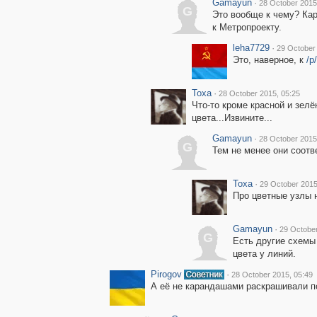
Gamayun
·
28 October 2015
G
Это вообще к чему? Кар
к Метропроекту.
leha7729
·
29 October
Это, наверное, к
/p
Toxa
·
28 October 2015, 05:25
Что-то кроме красной и зелё
цвета...Извините...
Gamayun
·
28 October 2015
G
Тем не менее они соотв
Toxa
·
29 October 2015
Про цветные узлы н
Gamayun
·
29 October
G
Есть другие схемы
цвета у линий.
Pirogov
·
28 October 2015, 05:49
А её не карандашами раскрашивали п