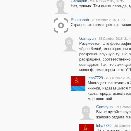
Gamayun
·
28 October 2015, 09:35
G
Нет, тушью. Там внизу легенда, 
Photosnob
·
28 October 2015, 11:37
Странно, что сами цветные линии
Gamayun
·
28 October 2015, 21:4
G
Разумеется. Это фотография
чёрно-белой, многоцветная п
раскрашен вручную тушью р
раскрашена, соответственно
совпадают. Так что сами цв
мною фломастером - это У
leha7729
·
29 October 2015,
Многоцветная печать в 
книжки, издававшиеся 
карта города, использо
многоцветной.
Gamayun
·
29 October
G
Вы не путайте кру
жалкого отдела Мет
leha7729
·
30 October
Да, я тоже подума