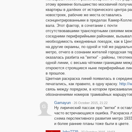
этому времени большинство москвичей получи
квартиры в далёких от исторического центра р
новостроек, рабочие же места оставались
сконцентрированными в пределах Камер-Колле
вала. Этот фактор, в сочетании с почти
отсутствовавшими транспортными связями ме
соседними периферийными районами, вызывал
необходимость ежедневных поездок, как в Цент
на другие окраины, по одной и той же радиаль
метро, отчего в сознании жителей городская те
оказалась разбита на "ветки" - районы, тяготею
одной линии, с весьма чёткими границами межд
откроются строящиеся ныне периферийные лини
в прошлое.
Цветная раскраска линий появилась в середин
печатались, как правило, в одну краску.
http://
связь между порядком, в котором присваивали
обозначениями номеров трамвайных маршруто
Gamayun
·
26 October 2015, 21:22
G
Ну лирический пассаж про "ветки" я остав
часто встречающаяся ошибка. Раскраска 
схема перспективного развития метро 1933
и более ранние планы тоже были в цвете.
leha7729
·