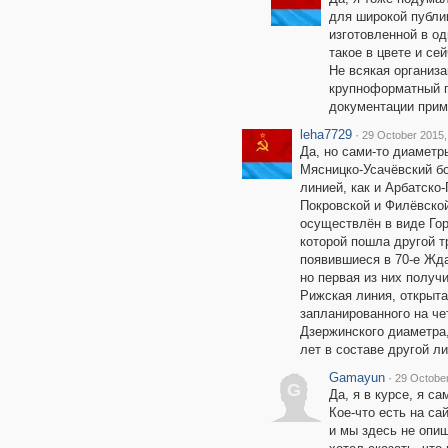
для широкой публи
изготовленной в о
такое в цвете и с
Не всякая организ
крупноформатный п
документации приме
leha7729
·
29 October 2015,
Да, но сами-то диаметр
Мясницко-Усачёвский бо
линией, как и Арбатско-
Покровской и Филёвско
осуществлён в виде Го
которой пошла другой т
появившиеся в 70-е Жд
но первая из них полу
Рижская линия, открыта
запланированного на че
Дзержинского диаметра,
лет в составе другой ли
Gamayun
·
29 October
G
Да, я в курсе, я с
Кое-что есть на са
и мы здесь не опиш