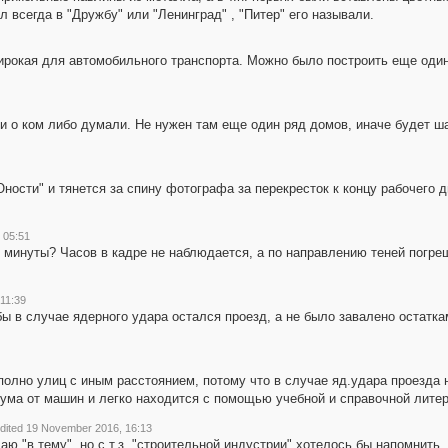
л всегда в "Дружбу" или "Ленинград" , "Питер" его называли.
ирокая для автомобильного транспорта. Можно было построить еще оди
м и о ком либо думали. Не нужен там еще один ряд домов, иначе будет ша
ности" и тянется за спину фотографа за перекресток к концу рабочего дня
 05:51
 минуты? Часов в кадре не наблюдается, а по направлению теней погр
11:39
бы в случае ядерного удара остался проезд, а не было завалено остатка
полно улиц с иным расстоянием, потому что в случае яд.удара проезда 
ума от машин и легко находится с помощью учебной и справочной лите
dited 19 November 2016, 16:13
ю "в тему", но с т.з. "строительной индустрии" хотелось бы напомнить, 