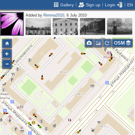
Gallery
Sign up
Login
EN
Added by
Rimma2010
, 6 July 2010
2
OSM
2