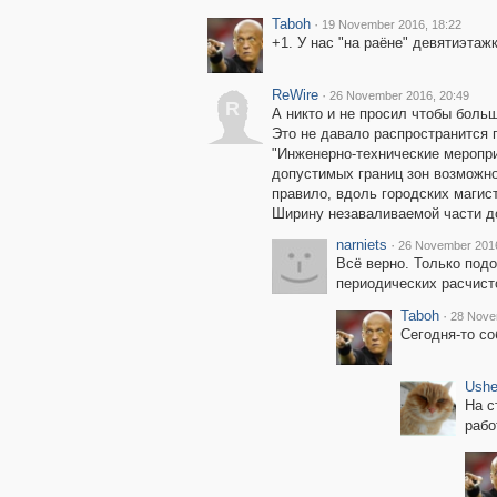
Taboh
·
19 November 2016, 18:22
+1. У нас "на раёне" девятиэтаж
ReWire
·
26 November 2016, 20:49
R
А никто и не просил чтобы боль
Это не давало распространится 
"Инженерно-технические меропр
допустимых границ зон возможно
правило, вдоль городских магис
Ширину незаваливаемой части до
narniets
·
26 November 2016
Всё верно. Только подо
периодических расчисто
Taboh
·
28 Nove
Сегодня-то со
Ushe
На с
рабо