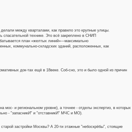
делали между кварталами, как правило это крупные улицы.
ть спасательной технике. Это всё закреплено в СНИП
зрабатывается план «желтых линий»—максимально
енных, коммунально-складских зданий, расположенных, как
рмативных док-тах ещё в 18веке. Соб-сно, это и было одной из причин
а мос- и региональном уровне), а точнее - отделы экспертиз, в которых
ьно - "запасникИ" и "отставникИ" МЧС и МО).
 старой застройки Москвы? А 20-ти этажные "небоскрёбы", стоящие