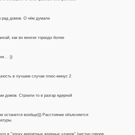
н рад домов. О чём думали
нхай, как во многих гораздо более
... :))
ешность в лучшем случае плюс-минус 2
ми домов. Строили то в разгар ядерной
не останется вообще))) Расстояние объясняется
ратуры.
что в "эпоху вероятных ядерных ударов" (честно говоря,