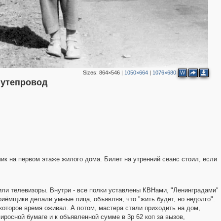
Sizes:
864×546
|
1050×664
|
1076×680
W
путепровод
ик на первом этаже жилого дома. Билет на утренний сеанс стоил, если
или телевизоры. Внутри - все полки уставлены КВНами, "Ленинградами"
риёмщики делали умные лица, объявляя, что "жить будет, но недолго".
екоторое время оживал. А потом, мастера стали приходить на дом,
росной бумаге и к объявленной сумме в 3р 62 коп за вызов,