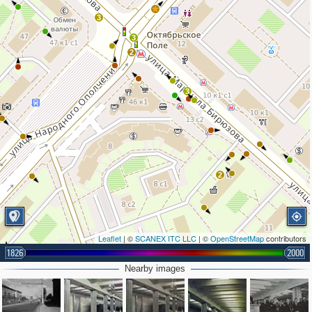
3
3
2
3
2
Leaflet
| ©
SCANEX ITC LLC
| ©
OpenStreetMap
contributors
1826
2000
Nearby images