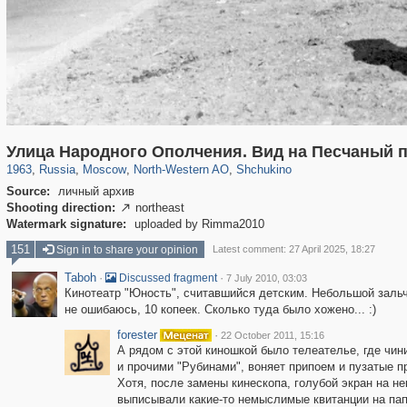
319,780
1,406,255
8,286
8,080
29,243
112
1,167
22
Улица Народного Ополчения. Вид на Песчаный 
1963
,
Russia
,
Moscow
,
North-Western AO
,
Shchukino
Source:
личный архив
Shooting direction:
northeast

Watermark signature:
uploaded by Rimma2010
151
Sign in to share your opinion
Latest comment: 27 April 2025, 18:27
Taboh
·
·
Discussed fragment
7 July 2010, 03:03
Кинотеатр "Юность", считавшийся детским. Небольшой зальч
не ошибаюсь, 10 копеек. Сколько туда было хожено... :)
forester
·
22 October 2011, 15:16
А рядом с этой киношкой было телеателье, где чин
и прочими "Рубинами", воняет припоем и пузатые п
Хотя, после замены кинескопа, голубой экран на н
выписывали какие-то немыслимые квитанции на папи