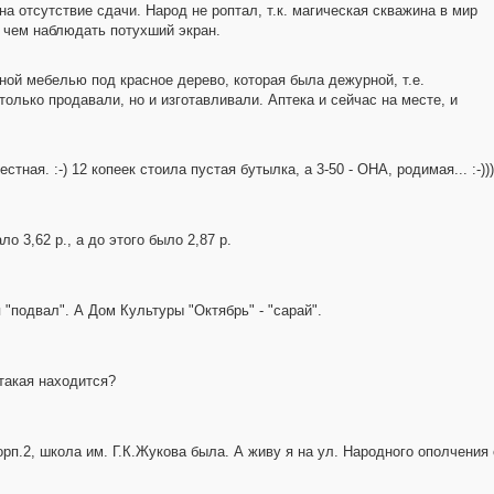
на отсутствие сдачи. Народ не роптал, т.к. магическая скважина в мир
, чем наблюдать потухший экран.
ной мебелью под красное дерево, которая была дежурной, т.е.
 только продавали, но и изготавливали. Аптека и сейчас на месте, и
стная. :-) 12 копеек стоила пустая бутылка, а 3-50 - ОНА, родимая... :-)))
ло 3,62 р., а до этого было 2,87 р.
"подвал". А Дом Культуры "Октябрь" - "сарай".
 такая находится?
рп.2, школа им. Г.К.Жукова была. А живу я на ул. Народного ополчения с