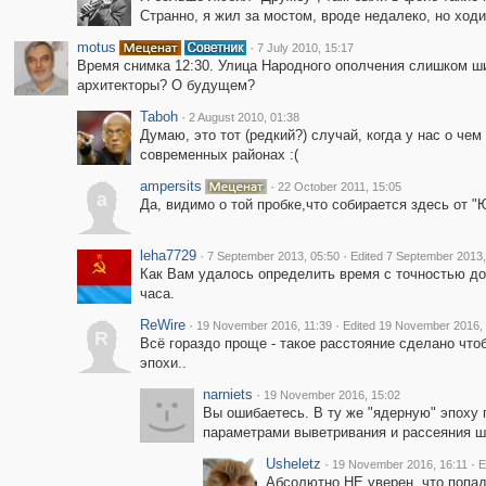
Странно, я жил за мостом, вроде недалеко, но ходи
motus
·
7 July 2010, 15:17
Время снимка 12:30. Улица Народного ополчения слишком ш
архитекторы? О будущем?
Taboh
·
2 August 2010, 01:38
Думаю, это тот (редкий?) случай, когда у нас о че
современных районах :(
ampersits
·
22 October 2011, 15:05
a
Да, видимо о той пробке,что собирается здесь от "Ю
leha7729
·
·
7 September 2013, 05:50
Edited 7 September 2013,
Как Вам удалось определить время с точностью до
часа.
ReWire
·
·
19 November 2016, 11:39
Edited 19 November 2016, 
R
Всё гораздо проще - такое расстояние сделано что
эпохи..
narniets
·
19 November 2016, 15:02
Вы ошибаетесь. В ту же "ядерную" эпоху 
параметрами выветривания и рассеяния ш
Usheletz
·
·
19 November 2016, 16:11
E
Абсолютно НЕ уверен, что попада