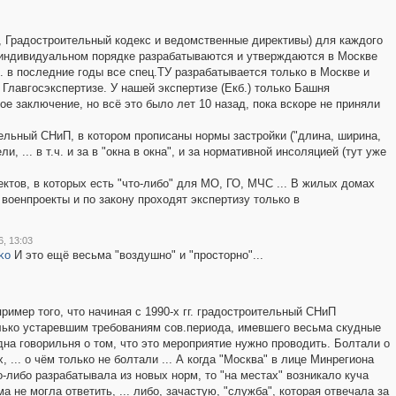
, Градостроительный кодекс и ведомственные директивы) для каждого
в индивидуальном порядке разрабатываются и утверждаются в Москве
к. в последние годы все спец.ТУ разрабатывается только в Москве и
Главгосэкспертизе. У нашей экспертизе (Екб.) только Башня
е заключение, но всё это было лет 10 назад, пока вскоре не приняли
тельный СНиП, в котором прописаны нормы застройки ("длина, ширина,
ли, ... в т.ч. и за в "окна в окна", и за нормативной инсоляцией (тут уже
ектов, в которых есть "что-либо" для МО, ГО, МЧС ... В жилых домах
военпроекты и по закону проходят экспертизу только в
, 13:03
5ko
И это ещё весьма "воздушно" и "просторно"...
ример того, что начиная с 1990-х гг. градостроительный СНиП
лько устаревшим требованиям сов.периода, имевшего весьма скудные
на говорильня о том, что это мероприятие нужно проводить. Болтали о
 ... о чём только не болтали ... А когда "Москва" в лице Минрегиона
-либо разрабатывала из новых норм, то "на местах" возникало куча
а не могла ответить, ... либо, зачастую, "служба", которая отвечала за