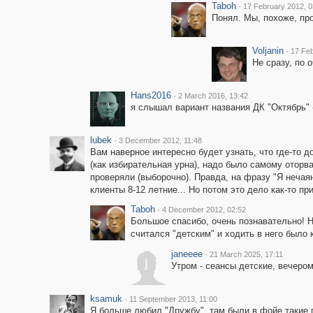
Taboh
·
17 February 2012, 0
Понял. Мы, похоже, про
Voljanin
·
17 Feb
Не сразу, по о
Hans2016
·
2 March 2016, 13:42
я слышал вариант названия ДК "Октябрь" 
lubek
·
3 December 2012, 11:48
Вам наверное интересно будет узнать, что где-то 
(как избирательная урна), надо было самому оторва
проверяли (выборочно). Правда, на фразу "Я нечаянн
клиенты 8-12 летние... Но потом это дело как-
Taboh
·
4 December 2012, 02:52
Большое спасибо, очень познавательно! Не
считался "детским" и ходить в него было к
janeeee
·
21 March 2025, 17:11
j
Утром - сеансы детские, вечером 
ksamuk
·
11 September 2013, 11:00
Я больше любил "Дружбу", там были в фойе такие 