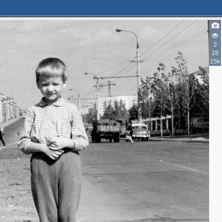
2
28
15k
3
4
3