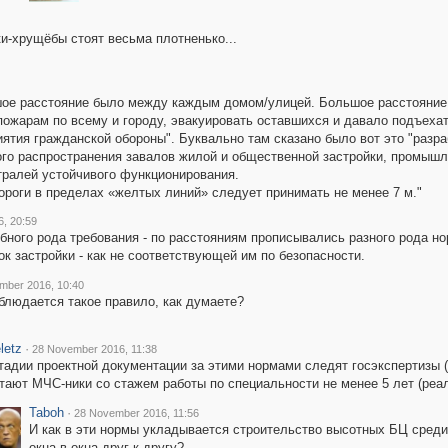
ки-хрущёбы стоят весьма плотненько...
шое расстояние было между каждым домом/улицей. Большое расстояние 
пожарам по всему и городу, эвакуировать оставшихся и давало подъеха
иятия гражданской обороны". Буквально там сказано было вот это "ра
го распространения завалов жилой и общественной застройки, промышл
тралей устойчивого функционирования.
роги в пределах «желтых линий» следует принимать не менее 7 м."
, 20:59
бного рода требования - по расстояниям прописывались разного рода но
к застройки - как не соответствующей им по безопасности.
mber 2016, 10:40
блюдается такое правило, как думаете?
letz
·
28 November 2016, 11:38
тадии проектной документации за этими нормами следят госэкспертизы (н
тают МЧС-ники со стажем работы по специальности не менее 5 лет (реал
Taboh
·
28 November 2016, 11:56
И как в эти нормы укладывается строительство высотных БЦ среди
окна-в-окна друг к другу?