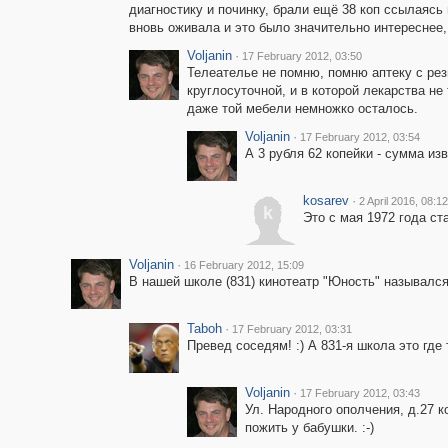
диагностику и починку, брали ещё 38 коп ссылаясь 
вновь оживала и это было значительно интереснее
Voljanin
·
17 February 2012, 03:50
Телеателье не помню, помню аптеку с рез
круглосуточной, и в которой лекарства не
даже той мебели немножко осталось.
Voljanin
·
17 February 2012, 03:54
А 3 рубля 62 копейки - сумма изве
kosarev
·
2 April 2016, 08:12
k
Это с мая 1972 года ста
Voljanin
·
16 February 2012, 15:09
В нашей школе (831) кинотеатр "Юность" назывался 
Taboh
·
17 February 2012, 03:31
Превед соседям! :) А 831-я школа это где
Voljanin
·
17 February 2012, 03:43
Ул. Народного ополчения, д.27 ко
пожить у бабушки. :-)