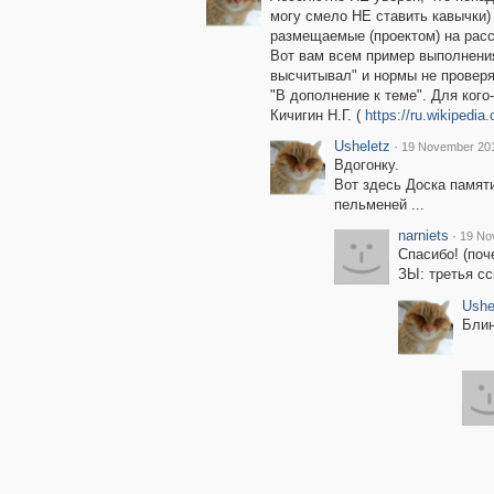
могу смело НЕ ставить кавычки
размещаемые (проектом) на расс
Вот вам всем пример выполнения 
высчитывал" и нормы не проверял
"В дополнение к теме". Для кого
Кичигин Н.Г. (
https://ru.wikipedi
Usheletz
·
19 November 201
Вдогонку.
Вот здесь Доска памяти
пельменей ...
narniets
·
19 No
Спасибо! (поч
ЗЫ: третья сс
Ushe
Блин