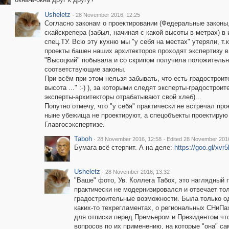
Usheletz
·
28 November 2016, 12:25
Согласно законам о проектировании (Федеральные законы
скайскрепера (забыл, начиная с какой высоты в метрах) 
спец.ТУ. Всю эту кухню мы "у себя на местах" утеряли, т.
проекты башен наших архитекторов проходят экспертизу в 
"Высоцкий" побывала и со скрипом получила положительно
соответствующие законы.
При всём при этом нельзя забывать, что есть градострои
высота ..." :-) ), за которыми следят эксперты-градостроите
эксперты-архитекторы отрабатывают свой хлеб)...
Попутно отмечу, что "у себя" практически не встречал про
ныне убежища не проектируют, а спецобъекты проектирую 
Главгосэкспертизе.
Taboh
·
·
28 November 2016, 12:58
Edited 28 November 2016
Бумага всё стерпит. А на деле:
https://goo.gl/xvr
Usheletz
·
28 November 2016, 13:32
"Ваше" фото, Ув. Коллега Табох, это наглядный п
практически не модернизировался и отвечает то
градостроительные возможности. Была только од
каких-то техрегламентах, о региональных СНиПах,
для отписки перед Премьером и Президентом что
вопросов по их применению, на которые "она" сам