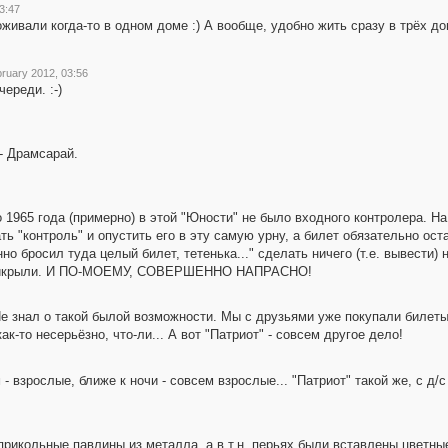
3:47
живали когда-то в одном доме :) А вообще, удобно жить сразу в трёх до
ruary 2012, 03:56
череди. :-)
- Драмсарай.
до 1965 года (примерно) в этой "Юности" не было входного контролера. 
ть "контроль" и опустить его в эту самую урну, а билет обязательно оста
о бросил туда целый билет, тетенька..." сделать ничего (т.е. вывести) 
то прикрыли. И ПО-МОЕМУ, СОВЕРШЕННО НАПРАСНО!
 знал о такой былой возможности. Мы с друзьями уже покупали билеты п
ак-то несерьёзно, что-ли... А вот "Патриот" - совсем другое дело!
- взрослые, ближе к ночи - совсем взрослые... "Патриот" такой же, с д/
прикольные павлины из металла, а в т.н. перьях были вставлены цветны