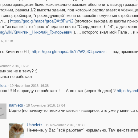
) проектировщикам было максимально важным обеспечить выход граждан
тоянии, равном 1/2 высоты здания, под которым располагается убежище 
спецстройнорм, "преследующий" меня со времён получения стройзнаний н
 ...)
https://goo.gl/maps/groaQAt8PwN2
(оголовок выхода из шахты прикр
-то "из наших" это "просто" здание почты "Свердловск, Л-14", а для мен
a.org/wiki/Кичигин,_Николай_Григорьевич
), ... которого знал мой Папа ... и
6, 16:18
 о Кичигине Н.Г,
https://goo.gl/maps/J6xYZWXj8Cqчсчсчс
... над армянски
vember 2016, 16:28
ему же не в тему? :)
ылка не работает
letz
·
19 November 2016, 16:38
ннн !!! И в правду не работает ! ... А вот так (через Яндекс) ?
https://yan
narniets
·
19 November 2016, 17:04
Видно (но почему-то плохо читается - наверное, это уже у меня со 
Usheletz
·
19 November 2016, 18:30
Не-не-не, у Вас "всё работает" нормально. Там действител