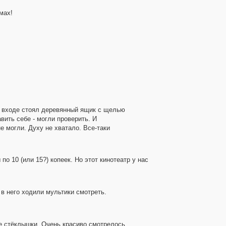
мах!
На входе стоял деревянный ящик с щелью
вить себе - могли проверить. И
не могли. Духу не хватало. Все-таки
о 10 (или 15?) копеек. Но этот кинотеатр у нас
c в него ходили мультики смотреть.
е стёклышки. Очень красиво смотрелось.