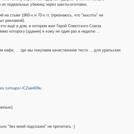
 из подвальных убежищ через шахты-оголовки,
...
а стыке 1960-х и 70-х гг. (признаюсь, что "высоты" не
ыт рекламой).
я это ещё и дом, в котором жил Герой Советского Союза
 мимо которого (здания) я хожу не один раз в неделю ...
м кафе, ... где мы покупаем качественное тесто ... для уральских
dex.ru/maps/-/CZwe409u
связью)
ьно "без моей подсказки" не прочитать :)