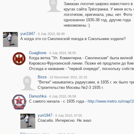
G
Замазан логотип широко известного в
кругах сайта Трёхгранка. У меня есть
логотипом, оригинала, увы, нет. Фото
однозначно 1935-38 год, другие года
невозможны :)
yuri1947
·
6 July 2010, 06:49
А когда это со Смоленской поезда в Сокольники ходили?
Guaglione
·
6 July 2010, 06:55
Когда ветка "Ул. Коминтерна - Смоленская" была вилкой
Кировско-Фрунзенской линии. Позже её продлили до Кие
Отсюда и название - "первой очереди", поскольку собств
Birze
·
22 November 2011, 02:10
B
"Ветки" назывались радиусами, в 1935 г. их было т
Строительство Москвы №2-3 1935 г.
Danushka
·
6 July 2010, 06:58
С самого начала - с 1935 года -
http://www.metro.ru/map/1
yuri1947
·
6 July 2010, 07:00
Спасибо. Интересно. Не знал.