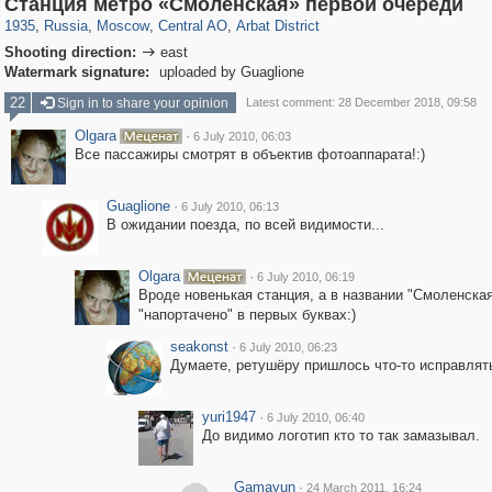
Станция метро «Смоленская» первой очереди
1935
,
Russia
,
Moscow
,
Central AO
,
Arbat District
Shooting direction:
east

Watermark signature:
uploaded by Guaglione
22
Sign in to share your opinion
Latest comment: 28 December 2018, 09:58
Olgara
·
6 July 2010, 06:03
Все пассажиры смотрят в объектив фотоаппарата!:)
Guaglione
·
6 July 2010, 06:13
В ожидании поезда, по всей видимости...
Olgara
·
6 July 2010, 06:19
Вроде новенькая станция, а в названии "Смоленская
"напортачено" в первых буквах:)
seakonst
·
6 July 2010, 06:23
Думаете, ретушёру пришлось что-то исправлять
yuri1947
·
6 July 2010, 06:40
До видимо логотип кто то так замазывал.
Gamayun
·
24 March 2011, 16:24