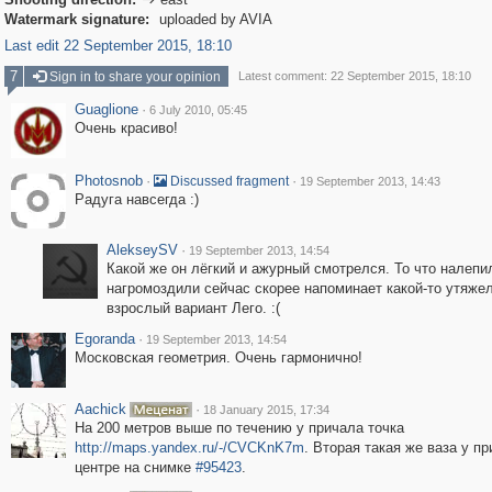

Watermark signature:
uploaded by AVIA
Last edit 22 September 2015, 18:10
7
Sign in to share your opinion
Latest comment: 22 September 2015, 18:10
Guaglione
·
6 July 2010, 05:45
Очень красиво!
Photosnob
·
·
Discussed fragment
19 September 2013, 14:43
Радуга навсегда :)
AlekseySV
·
19 September 2013, 14:54
Какой же он лёгкий и ажурный смотрелся. То что налепи
нагромоздили сейчас скорее напоминает какой-то утяже
взрослый вариант Лего. :(
Egoranda
·
19 September 2013, 14:54
Московская геометрия. Очень гармонично!
Aachick
·
18 January 2015, 17:34
На 200 метров выше по течению у причала точка
http://maps.yandex.ru/-/CVCKnK7m
. Вторая такая же ваза у пр
центре на снимке
#95423
.