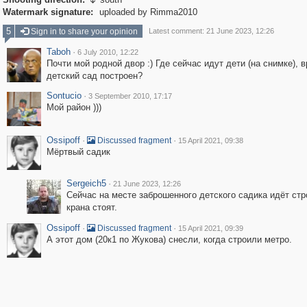

Watermark signature:
uploaded by Rimma2010
5
Sign in to share your opinion
Latest comment: 21 June 2023, 12:26
Taboh
·
6 July 2010, 12:22
Почти мой родной двор :) Где сейчас идут дети (на снимке), в
детский сад построен?
Sontucio
·
3 September 2010, 17:17
Мой район )))
Ossipoff
·
·
Discussed fragment
15 April 2021, 09:38
Мёртвый садик
Sergeich5
·
21 June 2023, 12:26
Сейчас на месте заброшенного детского садика идёт стр
крана стоят.
Ossipoff
·
·
Discussed fragment
15 April 2021, 09:39
А этот дом (20к1 по Жукова) снесли, когда строили метро.