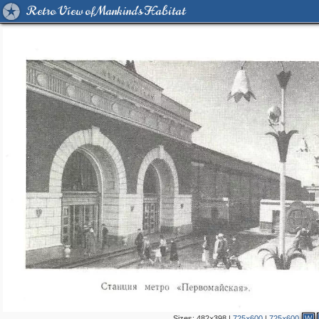
Retro View of Mankind's Habitat
Sizes:
482×398
|
725×600
|
725×600
W