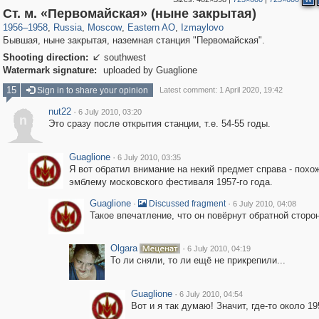
319,882
1,407,325
8,286
20,942
29,248
306
3,432
65
Ст. м. «Первомайская» (ныне закрытая)
1956
–
1958
,
Russia
,
Moscow
,
Eastern AO
,
Izmaylovo
Бывшая, ныне закрытая, наземная станция "Первомайская".
Shooting direction:
southwest

Watermark signature:
uploaded by Guaglione
15
Sign in to share your opinion
Latest comment: 1 April 2020, 19:42
nut22
·
6 July 2010, 03:20
n
Это сразу после открытия станции, т.е. 54-55 годы.
Guaglione
·
6 July 2010, 03:35
Я вот обратил внимание на некий предмет справа - похо
эмблему московского фестиваля 1957-го года.
Guaglione
·
·
Discussed fragment
6 July 2010, 04:08
Такое впечатление, что он повёрнут обратной сторо
Olgara
·
6 July 2010, 04:19
То ли сняли, то ли ещё не прикрепили...
Guaglione
·
6 July 2010, 04:54
Вот и я так думаю! Значит, где-то около 19