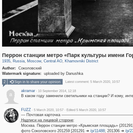
319,882
1,407,361
160,021
8,286
29,248
5,916
19,395
722
Перрон станции метро «Парк культуры имени Го
1935
,
Russia
,
Moscow
,
Central AO
,
Khamovniki District
Author:
Соколовский
Watermark signature:
uploaded by Danushka
2
Sign in to share your opinion
Latest comment: 5 March 2020, 10:57
akramar
·
10 September 2014, 12:18
a
В каком году заменили светильники на станции? И кому, инт
FUZZ
·
·
5 March 2020, 10:57
Edited 5 March 2020, 10:57
–– Почтовая карточка –––––––––––––––––––––––––––––––––
͟Н͟а͟д͟п͟и͟с͟и͟ ͟н͟а͟ ͟л͟и͟ц͟е͟в͟о͟й͟ ͟с͟т͟о͟р͟о͟н͟е:
Москва. Перрон станции метро «Крымская площадь» (201291
фото Соколовского 201259 [201291 ➜
/p/11488
; 201306 ➜
/p/2