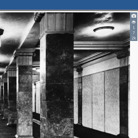
1
7
2k
2
3
2
2
6
2
4