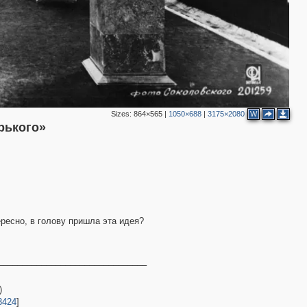
Sizes:
864×565
|
1050×688
|
3175×2080
W
рького»
ересно, в голову пришла эта идея?
––––––––––––––––––––––––––––––––
)
3424
]