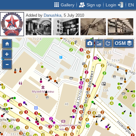
Gallery
Sign up
Login
EN
Added by
Danushka
, 5 July 2010
2
2
8
2
9
OSM
3
2
2
3
5
3
3
2
2
2
2
5
6
3
3
3
2
2
2
3
2
2
4
2
3
2
2
2
3
3
9
2
2
4
4
3
2
9
3
4
2
3
2
3
3
5
9
4
6
3
3
3
3
3
4
6
4
3
2