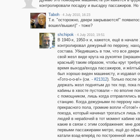
контролировали посадку и высадку пассажиров. Но 
Taboh
·
4 July 2010, 16:23
Т.е. "осторожно, двери закрываются!" появилос
вошел/вышел)" - тоже?
shchipok
·
4 July 2010, 19:51
В 1940-х, 1950-х и, кажется, ещё в начале
контролировал дежурный по перрону, нах
состава. Убедившись в том, что все двери
свой жезл виде круга на рукоятке (окрашен
красный) таким образом, чтобы круг требуе
время выхода/входа пассажиров, и жёлтый
был хорошо виден машинисту, и издавал о
«Гото-о-о-в!» (см. -
#21312
). Только после 
держать жезл поднятым до тех пор, пока п
кабины в хвосте пустовали – по вполне п
с помощником, лишь когда отправлялись в
станцию. Когда дежурными по перрону на
прекрасного пола, громкие вопли «Готов!
поезда, который начинал трогаться лишь 
людей в нерабочей в тот момент кабине хв
какие в связи с этим соображения: мне до
первыми пассажирами метро, ещё до офиц
катали взад-вперёд по построенной ими л