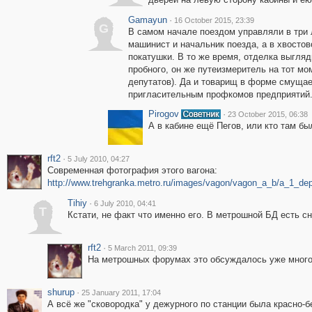
Gamayun
·
16 October 2015, 23:39
G
В самом начале поездом управляли в три 
машинист и начальник поезда, а в хвостов
покатушки. В то же время, отделка выгляди
пробного, он же путеизмеритель на тот мо
депутатов). Да и товарищ в форме смущает
пригласительным профкомов предприятий
Pirogov
·
23 October 2015, 06:38
А в кабине ещё Пегов, или кто там был
rft2
·
5 July 2010, 04:27
Современная фотография этого вагона:
http://www.trehgranka.metro.ru/images/vagon/vagon_a_b/a_1_de
Tihiy
·
6 July 2010, 04:41
T
Кстати, не факт что именно его. В метрошной БД есть с
rft2
·
5 March 2011, 09:39
На метрошных форумах это обсуждалось уже много
shurup
·
25 January 2011, 17:04
А всё же "сковородка" у дежурного по станции была красно-б