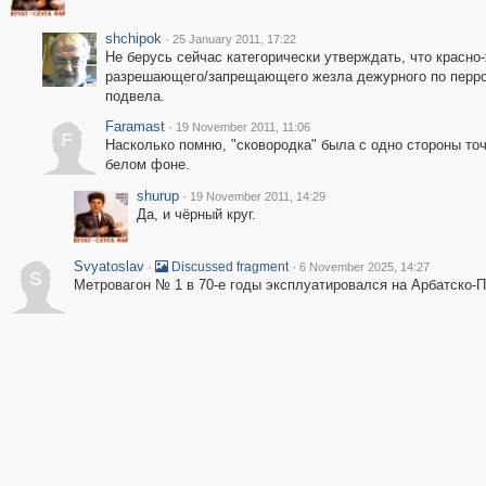
shchipok
·
25 January 2011, 17:22
Не берусь сейчас категорически утверждать, что красно
разрешающего/запрещающего жезла дежурного по перрон
подвела.
Faramast
·
19 November 2011, 11:06
F
Насколько помню, "сковородка" была с одно стороны точн
белом фоне.
shurup
·
19 November 2011, 14:29
Да, и чёрный круг.
Svyatoslav
·
·
Discussed fragment
6 November 2025, 14:27
S
Метровагон № 1 в 70-е годы эксплуатировался на Арбатско-П