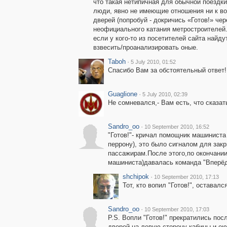
что такая нетипичная для обычной поездки
люди, явно не имеющие отношения ни к во
дверей (попробуй - докричись «Готов!» чер
неофициального катания метростроителей.
если у кого-то из посетителей сайта найд
взвесить/проанализировать оные.
Taboh
·
5 July 2010, 01:52
Спасибо Вам за обстоятельный ответ!
Guaglione
·
5 July 2010, 02:39
Не сомневался,- Вам есть, что сказат
Sandro_oo
·
10 September 2010, 16:52
"Готов!"- кричал помощник машиниста
перрону), это было сигналом для за
пассажирам.После этого,по окончании
машиниста)давалась команда "Вперёд
shchipok
·
10 September 2010, 17:13
Тот, кто вопил "Готов!", оставал
Sandro_oo
·
10 September 2010, 17:03
P.S. Вопли "Готов!" прекратились пос
дверей на левую сторону кабины и е