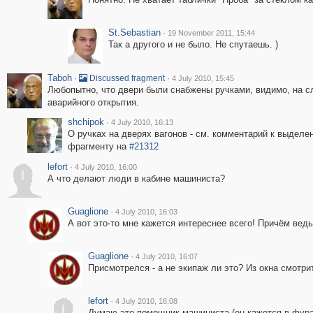
St.Sebastian
·
19 November 2011, 15:44
Так а другого и не было. Не спутаешь. )
Taboh
·
·
Discussed fragment
4 July 2010, 15:45
Любопытно, что двери были снабжены ручками, видимо, на с
аварийного открытия.
shchipok
·
4 July 2010, 16:13
О ручках на дверях вагонов - см. комментарий к выделе
фрагменту на
#21312
lefort
·
4 July 2010, 16:00
l
А что делают люди в кабине машиниста?
Guaglione
·
4 July 2010, 16:03
А вот это-то мне кажется интереснее всего! Причём ведь
Guaglione
·
4 July 2010, 16:07
Присмотрелся - а не экипаж ли это? Из окна смотри
lefort
·
4 July 2010, 16:08
l
Думаю это помощник машиниста (он кажется в фураж