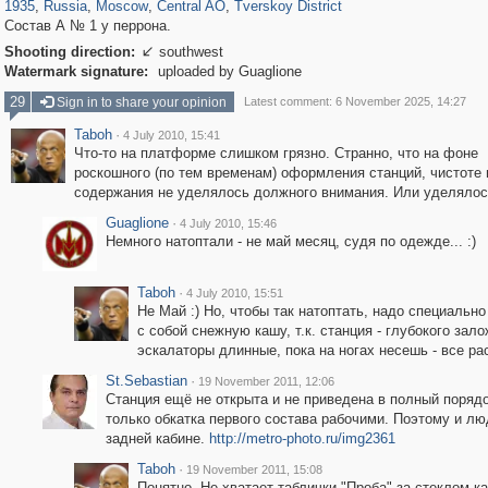
1935
,
Russia
,
Moscow
,
Central AO
,
Tverskoy District
Состав А № 1 у перрона.
Shooting direction:
southwest

Watermark signature:
uploaded by Guaglione
29
Sign in to share your opinion
Latest comment: 6 November 2025, 14:27
Taboh
·
4 July 2010, 15:41
Что-то на платформе слишком грязно. Странно, что на фоне
роскошного (по тем временам) оформления станций, чистоте 
содержания не уделялось должного внимания. Или уделяло
Guaglione
·
4 July 2010, 15:46
Немного натоптали - не май месяц, судя по одежде... :)
Taboh
·
4 July 2010, 15:51
Не Май :) Но, чтобы так натоптать, надо специально
с собой снежную кашу, т.к. станция - глубокого зал
эскалаторы длинные, пока на ногах несешь - все рас
St.Sebastian
·
19 November 2011, 12:06
Станция ещё не открыта и не приведена в полный порядо
только обкатка первого состава рабочими. Поэтому и лю
задней кабине.
http://metro-photo.ru/img2361
Taboh
·
19 November 2011, 15:08
Понятно. Не хватает таблички "Проба" за стеклом к